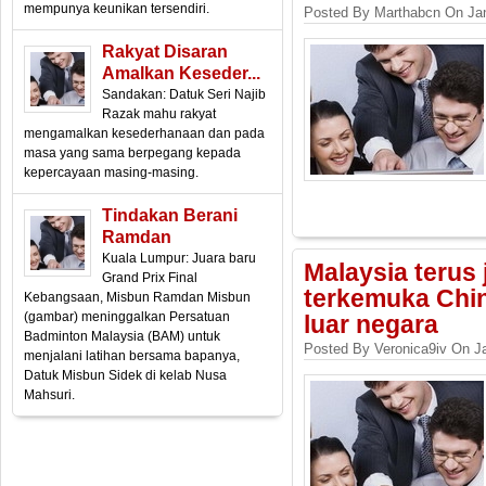
mempunya keunikan tersendiri.
Posted By Marthabcn On Jan
Rakyat Disaran
Amalkan Keseder...
Sandakan: Datuk Seri Najib
Razak mahu rakyat
mengamalkan kesederhanaan dan pada
masa yang sama berpegang kepada
kepercayaan masing-masing.
Tindakan Berani
Ramdan
Kuala Lumpur: Juara baru
Malaysia terus j
Grand Prix Final
terkemuka Chi
Kebangsaan, Misbun Ramdan Misbun
(gambar) meninggalkan Persatuan
luar negara
Badminton Malaysia (BAM) untuk
Posted By Veronica9iv On J
menjalani latihan bersama bapanya,
Datuk Misbun Sidek di kelab Nusa
Mahsuri.