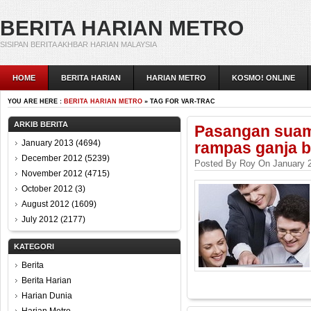
BERITA HARIAN METRO
SISIPAN BERITA AKHBAR HARIAN MALAYSIA
HOME
BERITA HARIAN
HARIAN METRO
KOSMO! ONLINE
YOU ARE HERE :
BERITA HARIAN METRO
» TAG FOR VAR-TRAC
ARKIB BERITA
Pasangan suami 
January 2013
(4694)
rampas ganja b
December 2012
(5239)
Posted By Roy On January 2
November 2012
(4715)
October 2012
(3)
August 2012
(1609)
July 2012
(2177)
KATEGORI
Berita
Berita Harian
Harian Dunia