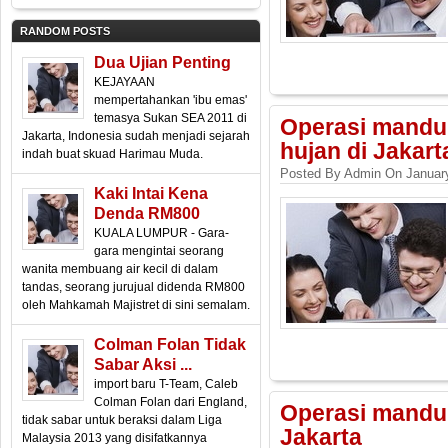
RANDOM POSTS
Dua Ujian Penting
KEJAYAAN
mempertahankan 'ibu emas'
temasya Sukan SEA 2011 di
Operasi mandu
Jakarta, Indonesia sudah menjadi sejarah
hujan di Jakart
indah buat skuad Harimau Muda.
Posted By Admin On January
Kaki Intai Kena
Denda RM800
KUALA LUMPUR - Gara-
gara mengintai seorang
wanita membuang air kecil di dalam
tandas, seorang jurujual didenda RM800
oleh Mahkamah Majistret di sini semalam.
Colman Folan Tidak
Sabar Aksi ...
import baru T-Team, Caleb
Colman Folan dari England,
Operasi mandul
tidak sabar untuk beraksi dalam Liga
Jakarta
Malaysia 2013 yang disifatkannya