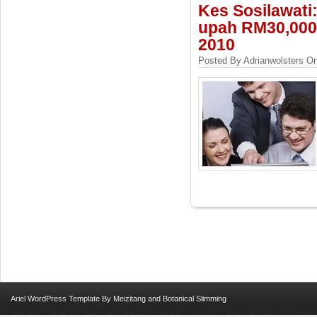
Kes Sosilawati
upah RM30,000 
2010
Posted By Adrianwolsters On
Ariel
WordPress Template
By
Meizitang
and
Botanical Slimming