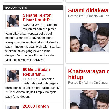
RANDOM POSTS
Suami didakwa 
Senarai Telefon
Posted By J5004f7t5 On Jan
Pintar Untuk R...
KUALA LUMPUR: Senarai
telefon mudah alih pintar
yang ditawarkan kepada belia bagi
mendapatkan rebat RM200 menerusi
Pakej Komunikasi Belia akan dikeluarkan
pada minggu hadapan oleh tujuh syarikat
telekomunikasi yang bekerjasama
dengan Suruhanjaya Komunikasi dan
Multimedia Malaysia (SKMM).
60 Bina Badan
Khatavarayan d
Rebut ‘Mr ...
hidup
KIRA-KIRA 60 atlet bina
Posted By Admin On January
badan dari seluruh negara
bakal bersaing untuk merebut gelaran ‘Mr
ACT’ di Wisma Majlis Olimpik Malaysia
pada Ahad depan.
20,000 Tonton