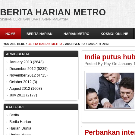
BERITA HARIAN METRO
SISIPAN BERITA AKHBAR HARIAN MALAYSIA
HOME
BERITA HARIAN
HARIAN METRO
KOSMO! ONLINE
YOU ARE HERE :
BERITA HARIAN METRO
» ARCHIVES FOR JANUARY 2013
ARKIB BERITA
India putus hu
January 2013
(2843)
Posted By Roy On January 1
December 2012
(5239)
November 2012
(4715)
October 2012
(3)
August 2012
(1608)
July 2012
(2177)
KATEGORI
Berita
Berita Harian
Harian Dunia
Perbankan inter