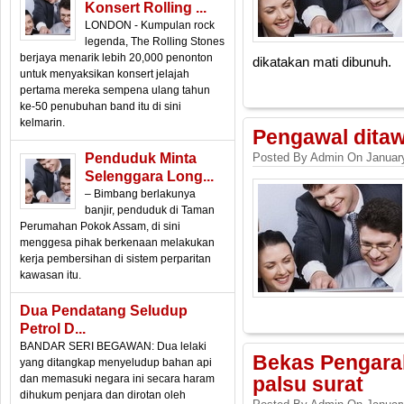
Konsert Rolling ...
LONDON - Kumpulan rock
legenda, The Rolling Stones
berjaya menarik lebih 20,000 penonton
dikatakan mati dibunuh.
untuk menyaksikan konsert jelajah
pertama mereka sempena ulang tahun
ke-50 penubuhan band itu di sini
kelmarin.
Pengawal ditaw
Penduduk Minta
Posted By Admin On January
Selenggara Long...
– Bimbang berlakunya
banjir, penduduk di Taman
Perumahan Pokok Assam, di sini
menggesa pihak berkenaan melakukan
kerja pembersihan di sistem perparitan
kawasan itu.
Dua Pendatang Seludup
Petrol D...
BANDAR SERI BEGAWAN: Dua lelaki
Bekas Pengarah
yang ditangkap menyeludup bahan api
dan memasuki negara ini secara haram
palsu surat
dihukum penjara dan dirotan oleh