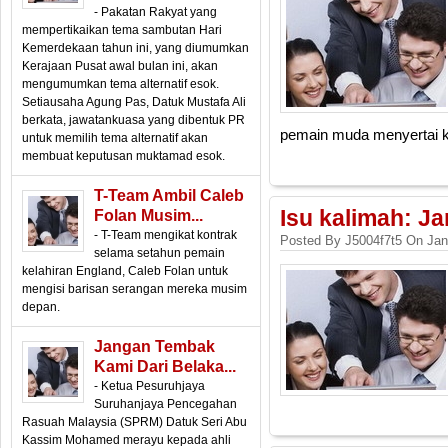
- Pakatan Rakyat yang
mempertikaikan tema sambutan Hari
Kemerdekaan tahun ini, yang diumumkan
Kerajaan Pusat awal bulan ini, akan
mengumumkan tema alternatif esok.
Setiausaha Agung Pas, Datuk Mustafa Ali
berkata, jawatankuasa yang dibentuk PR
pemain muda menyertai k
untuk memilih tema alternatif akan
membuat keputusan muktamad esok.
T-Team Ambil Caleb
Isu kalimah: Ja
Folan Musim...
- T-Team mengikat kontrak
Posted By J5004f7t5 On Jan
selama setahun pemain
kelahiran England, Caleb Folan untuk
mengisi barisan serangan mereka musim
depan.
Jangan Tembak
Kami Dari Belaka...
- Ketua Pesuruhjaya
Suruhanjaya Pencegahan
Rasuah Malaysia (SPRM) Datuk Seri Abu
Kassim Mohamed merayu kepada ahli