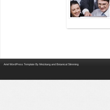
Ariel
WordPress Template
By
Meizitang
and
Botanical Slimming