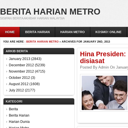
BERITA HARIAN METRO
SISIPAN BERITA AKHBAR HARIAN MALAYSIA
HOME
BERITA HARIAN
HARIAN METRO
KOSMO! ONLINE
YOU ARE HERE :
BERITA HARIAN METRO
» ARCHIVES FOR JANUARY 2ND, 2013
ARKIB BERITA
Hina Presiden:
January 2013
(2843)
disiasat
December 2012
(5239)
Posted By Admin On January
November 2012
(4715)
October 2012
(3)
August 2012
(1608)
July 2012
(2177)
KATEGORI
Berita
Berita Harian
Harian Dunia