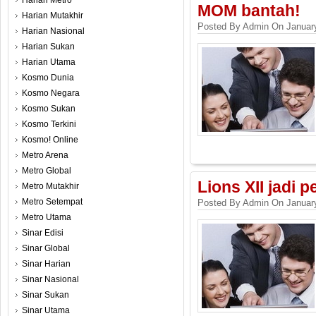
Harian Metro
MOM bantah!
Harian Mutakhir
Posted By Admin On January
Harian Nasional
Harian Sukan
Harian Utama
Kosmo Dunia
Kosmo Negara
Kosmo Sukan
Kosmo Terkini
Kosmo! Online
Metro Arena
Metro Global
Lions XII jadi 
Metro Mutakhir
Metro Setempat
Posted By Admin On January
Metro Utama
Sinar Edisi
Sinar Global
Sinar Harian
Sinar Nasional
Sinar Sukan
Sinar Utama