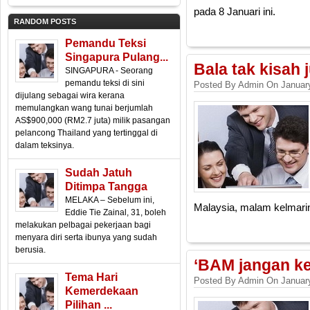
pada 8 Januari ini.
RANDOM POSTS
Pemandu Teksi
Singapura Pulang...
Bala tak kisah
SINGAPURA - Seorang
pemandu teksi di sini
Posted By Admin On January
dijulang sebagai wira kerana
memulangkan wang tunai berjumlah
AS$900,000 (RM2.7 juta) milik pasangan
pelancong Thailand yang tertinggal di
dalam teksinya.
Sudah Jatuh
Ditimpa Tangga
MELAKA – Sebelum ini,
Malaysia, malam kelmari
Eddie Tie Zainal, 31, boleh
melakukan pelbagai pekerjaan bagi
menyara diri serta ibunya yang sudah
berusia.
‘BAM jangan ke
Tema Hari
Posted By Admin On January
Kemerdekaan
Pilihan ...