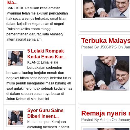
Isla...
BANGKOK: Pasukan keselamatan
Myanmar telah melakukan pencabulan
hak secara serius terhadap umat Islam
dalam kejadian keganasan di negeri
Rakhine ketika enam minggu
pemerintahan darurat, kata Amnesty
Terbuka Malaysi
International semalam.
Posted By J5004f7t5 On Jan
5 Lelaki Rompak
Kedai Emas Kur...
KLANG: Lima lelaki
berpakaian sedondon
berwarna kuning berjalur merah dan
berjaket hitam serta bertopi keledar tutup
muka penuh mengambil masa kurang 40
saat untuk merompak sebuah kedai emas
di dalam sebuah pasar raya besar di
Jalan Kebun di sini, hari ini.
Syor Guru Sains
Remaja nyaris 
Diberi Insent...
Posted By Admin On January
Kuala Lumpur: Kerajaan
dicadang memberi insentif