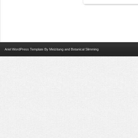
Ariel
WordPress Template
By
Meizitang
and
Botanical Slimming