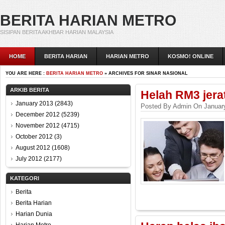
BERITA HARIAN METRO
SISIPAN BERITA AKHBAR HARIAN MALAYSIA
HOME
BERITA HARIAN
HARIAN METRO
KOSMO! ONLINE
YOU ARE HERE :
BERITA HARIAN METRO
» ARCHIVES FOR SINAR NASIONAL
ARKIB BERITA
Helah RM3 jerat
January 2013
(2843)
Posted By Admin On January
December 2012
(5239)
November 2012
(4715)
October 2012
(3)
August 2012
(1608)
July 2012
(2177)
KATEGORI
Berita
Berita Harian
Harian Dunia