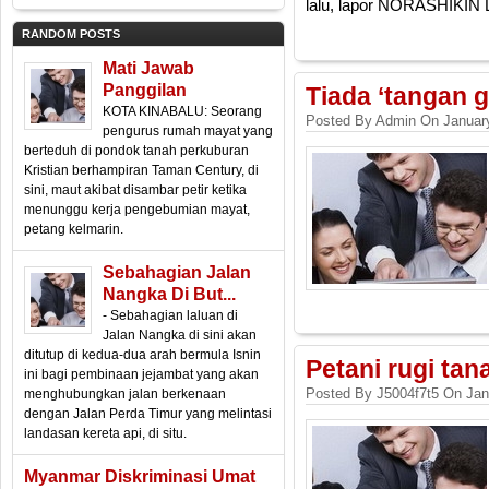
lalu, lapor NORASHIKIN
RANDOM POSTS
Mati Jawab
Panggilan
Tiada ‘tangan g
KOTA KINABALU: Seorang
Posted By Admin On January
pengurus rumah mayat yang
berteduh di pondok tanah perkuburan
Kristian berhampiran Taman Century, di
sini, maut akibat disambar petir ketika
menunggu kerja pengebumian mayat,
petang kelmarin.
Sebahagian Jalan
Nangka Di But...
- Sebahagian laluan di
Jalan Nangka di sini akan
ditutup di kedua-dua arah bermula Isnin
Petani rugi ta
ini bagi pembinaan jejambat yang akan
Posted By J5004f7t5 On Jan
menghubungkan jalan berkenaan
dengan Jalan Perda Timur yang melintasi
landasan kereta api, di situ.
Myanmar Diskriminasi Umat