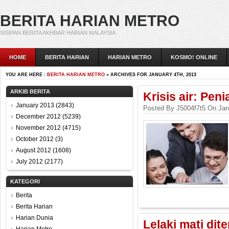
BERITA HARIAN METRO
SISIPAN BERITA AKHBAR HARIAN MALAYSIA
HOME
BERITA HARIAN
HARIAN METRO
KOSMO! ONLINE
YOU ARE HERE :
BERITA HARIAN METRO
» ARCHIVES FOR JANUARY 4TH, 2013
ARKIB BERITA
Krisis air: Pe
January 2013
(2843)
Posted By J5004f7t5 On Jan
December 2012
(5239)
November 2012
(4715)
October 2012
(3)
August 2012
(1608)
July 2012
(2177)
KATEGORI
Berita
Berita Harian
Harian Dunia
Lelaki mati di