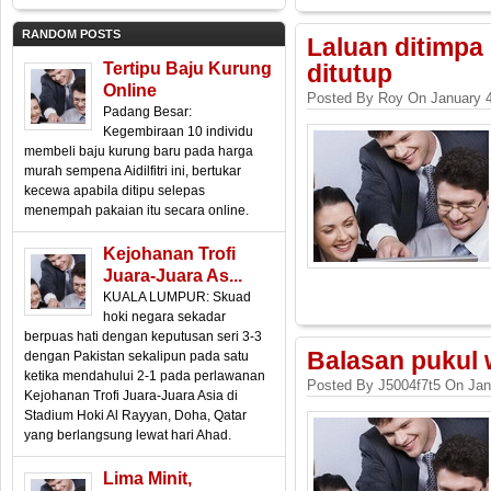
RANDOM POSTS
Laluan ditimpa
Tertipu Baju Kurung
ditutup
Online
Posted By Roy On January 4
Padang Besar:
Kegembiraan 10 individu
membeli baju kurung baru pada harga
murah sempena Aidilfitri ini, bertukar
kecewa apabila ditipu selepas
menempah pakaian itu secara online.
Kejohanan Trofi
Juara-Juara As...
KUALA LUMPUR: Skuad
hoki negara sekadar
berpuas hati dengan keputusan seri 3-3
Balasan pukul
dengan Pakistan sekalipun pada satu
ketika mendahului 2-1 pada perlawanan
Posted By J5004f7t5 On Jan
Kejohanan Trofi Juara-Juara Asia di
Stadium Hoki Al Rayyan, Doha, Qatar
yang berlangsung lewat hari Ahad.
Lima Minit,