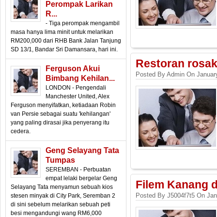
Perompak Larikan
R...
- Tiga perompak mengambil
masa hanya lima minit untuk melarikan
RM200,000 dari RHB Bank Jalan Tanjung
SD 13/1, Bandar Sri Damansara, hari ini.
Restoran rosa
Ferguson Akui
Posted By Admin On January
Bimbang Kehilan...
LONDON - Pengendali
Manchester United, Alex
Ferguson menyifatkan, ketiadaan Robin
van Persie sebagai suatu 'kehilangan'
yang paling dirasai jika penyerang itu
cedera.
Geng Selayang Tata
Tumpas
SEREMBAN - Perbuatan
empat lelaki bergelar Geng
Filem Kanang 
Selayang Tata menyamun sebuah kios
Posted By J5004f7t5 On Jan
stesen minyak di City Park, Seremban 2
di sini sebelum melarikan sebuah peti
besi mengandungi wang RM6,000