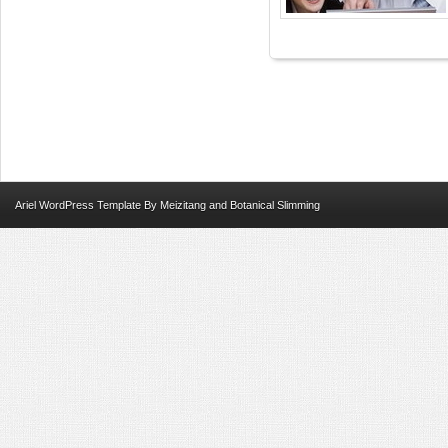
Ariel
WordPress Template
By
Meizitang
and
Botanical Slimming