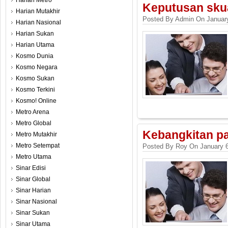
Harian Metro
Keputusan skua
Harian Mutakhir
Posted By Admin On January
Harian Nasional
Harian Sukan
Harian Utama
Kosmo Dunia
Kosmo Negara
Kosmo Sukan
Kosmo Terkini
Kosmo! Online
Metro Arena
Metro Global
Kebangkitan pa
Metro Mutakhir
Metro Setempat
Posted By Roy On January 6
Metro Utama
Sinar Edisi
Sinar Global
Sinar Harian
Sinar Nasional
Sinar Sukan
Sinar Utama