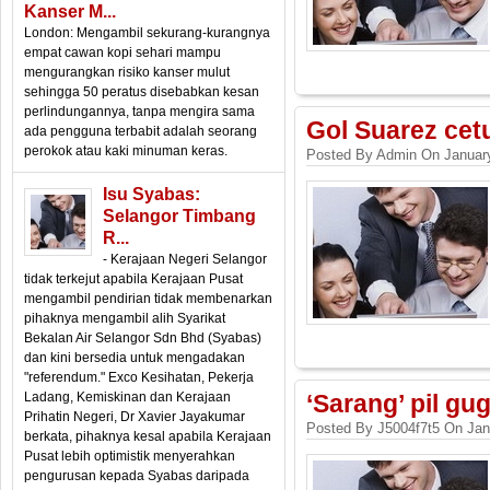
Kanser M...
London: Mengambil sekurang-kurangnya
empat cawan kopi sehari mampu
mengurangkan risiko kanser mulut
sehingga 50 peratus disebabkan kesan
perlindungannya, tanpa mengira sama
Gol Suarez cet
ada pengguna terbabit adalah seorang
perokok atau kaki minuman keras.
Posted By Admin On January
Isu Syabas:
Selangor Timbang
R...
- Kerajaan Negeri Selangor
tidak terkejut apabila Kerajaan Pusat
mengambil pendirian tidak membenarkan
pihaknya mengambil alih Syarikat
Bekalan Air Selangor Sdn Bhd (Syabas)
dan kini bersedia untuk mengadakan
"referendum." Exco Kesihatan, Pekerja
Ladang, Kemiskinan dan Kerajaan
‘Sarang’ pil gu
Prihatin Negeri, Dr Xavier Jayakumar
Posted By J5004f7t5 On Jan
berkata, pihaknya kesal apabila Kerajaan
Pusat lebih optimistik menyerahkan
pengurusan kepada Syabas daripada