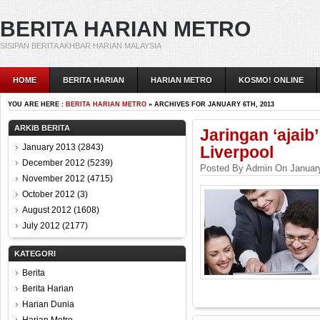
BERITA HARIAN METRO
SISIPAN BERITA AKHBAR HARIAN MALAYSIA
HOME
BERITA HARIAN
HARIAN METRO
KOSMO! ONLINE
YOU ARE HERE :
BERITA HARIAN METRO
» ARCHIVES FOR JANUARY 6TH, 2013
ARKIB BERITA
Jaringan ‘ajai
January 2013
(2843)
Liverpool
December 2012
(5239)
Posted By Admin On January
November 2012
(4715)
October 2012
(3)
August 2012
(1608)
July 2012
(2177)
KATEGORI
Berita
Berita Harian
Harian Dunia