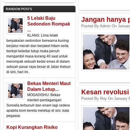
RANDOM POSTS
5 Lelaki Baju
Jangan hanya 
Sedondon Rompak
Posted By Admin On January
...
KLANG: Lima lelaki
berpakaian sedondon berwarna kuning
berjalur merah dan berjaket hitam serta
bertopi keledar tutup muka penuh
mengambil masa kurang 40 saat untuk
merompak sebuah kedai emas di dalam
sebuah pasar raya besar di Jalan Kebun
di sini, hari ini.
Bekas Menteri Maut
Dalam Letup...
Kesan revolusi
MOGADISHU: Bekas
Posted By Roy On January 6
menteri perdagangan
Somalia terbunuh dan enam lagi cedera
apabila bom kereta meletup di sini, kata
pegawai.
Kopi Kurangkan Risiko