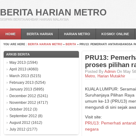
BERITA HARIAN METRO
SISIPAN BERITA AKHBAR HARIAN MALAYSIA
HOME
BERITA HARIAN
HARIAN METRO
KOSMO! ONLINE
YOU ARE HERE :
BERITA HARIAN METRO
»
BERITA
» PRU13: PEMERHATI ANTARABANGSA PA
ARKIB BERITA
PRU13: Pemerha
May 2013
(1594)
proses pilihan r
April 2013
(4060)
Posted By
Admin
On May 5th
March 2013
(5215)
Metro
,
Harian Mutakhir
February 2013
(5254)
KUALA LUMPUR: Seramai 1
January 2013
(5895)
Suruhanjaya Pilihan Raya 
December 2012
(5241)
umum ke-13 (PRU13) memb
November 2012
(4717)
mengundi di sini sejak awa
October 2012
(3)
September 2012
(8)
Visit site:
August 2012
(1612)
PRU13: Pemerhati antaraba
negara
July 2012
(2177)