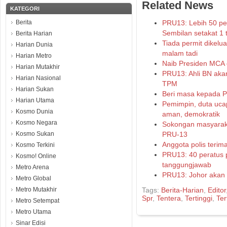
Related News
KATEGORI
Berita
PRU13: Lebih 50 per
Sembilan setakat 1 
Berita Harian
Tiada permit dikel
Harian Dunia
malam tadi
Harian Metro
Naib Presiden MCA 
Harian Mutakhir
PRU13: Ahli BN akan
Harian Nasional
TPM
Harian Sukan
Beri masa kepada P
Harian Utama
Pemimpin, duta uca
Kosmo Dunia
aman, demokratik
Kosmo Negara
Sokongan masyaraka
Kosmo Sukan
PRU-13
Anggota polis terim
Kosmo Terkini
PRU13: 40 peratus 
Kosmo! Online
tanggungjawab
Metro Arena
PRU13: Johor akan 
Metro Global
Metro Mutakhir
Tags:
Berita-Harian
,
Editor
Spr
,
Tentera
,
Tertinggi
,
Ter
Metro Setempat
Metro Utama
Sinar Edisi