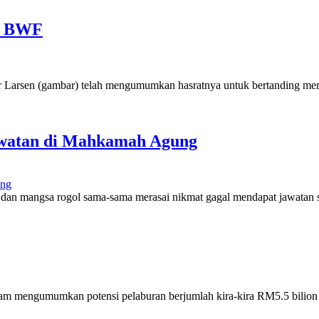
en BWF
arsen (gambar) telah mengumumkan hasratnya untuk bertanding mer
awatan di Mahkamah Agung
an mangsa rogol sama-sama merasai nikmat gagal mendapat jawata
am mengumumkan potensi pelaburan berjumlah kira-kira RM5.5 bilion k