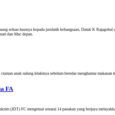
uang seluas-luasnya kepada jurulatih kebangsaan, Datuk K Rajagobal 
ruari dan Mac depan.
man anak sulung lelakinya sebelum beredar menghantar makanan kepa
ua FA
im (JDT) FC mengetuai senarai 14 pasukan yang berjaya melayakkan 