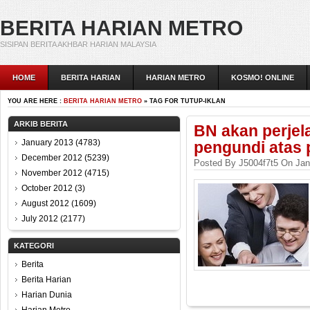
BERITA HARIAN METRO
SISIPAN BERITA AKHBAR HARIAN MALAYSIA
HOME
BERITA HARIAN
HARIAN METRO
KOSMO! ONLINE
YOU ARE HERE :
BERITA HARIAN METRO
» TAG FOR TUTUP-IKLAN
ARKIB BERITA
BN akan perjel
January 2013
(4783)
pengundi atas 
December 2012
(5239)
Posted By J5004f7t5 On Jan
November 2012
(4715)
October 2012
(3)
August 2012
(1609)
July 2012
(2177)
KATEGORI
Berita
Berita Harian
Harian Dunia