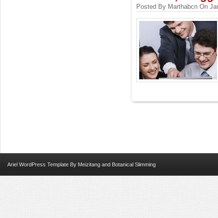
Posted By Marthabcn On Jan
Ariel
WordPress Template
By
Meizitang
and
Botanical Slimming