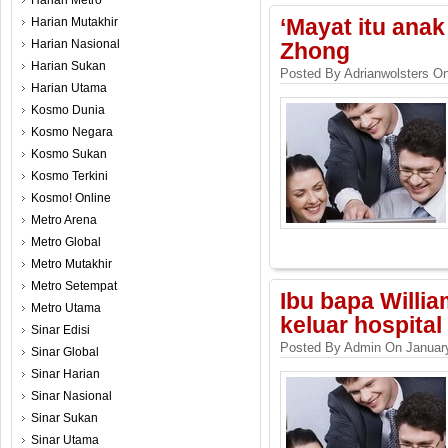
Harian Metro
Harian Mutakhir
‘Mayat itu anak
Harian Nasional
Zhong
Harian Sukan
Posted By Adrianwolsters O
Harian Utama
Kosmo Dunia
Kosmo Negara
Kosmo Sukan
Kosmo Terkini
Kosmo! Online
Metro Arena
Metro Global
Metro Mutakhir
Metro Setempat
Ibu bapa Willi
Metro Utama
keluar hospital
Sinar Edisi
Posted By Admin On January
Sinar Global
Sinar Harian
Sinar Nasional
Sinar Sukan
Sinar Utama