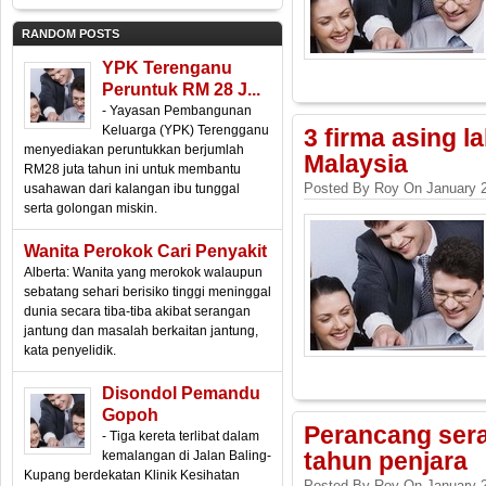
RANDOM POSTS
YPK Terenganu
Peruntuk RM 28 J...
- Yayasan Pembangunan
Keluarga (YPK) Terengganu
3 firma asing l
menyediakan peruntukkan berjumlah
Malaysia
RM28 juta tahun ini untuk membantu
Posted By Roy On January 2
usahawan dari kalangan ibu tunggal
serta golongan miskin.
Wanita Perokok Cari Penyakit
Alberta: Wanita yang merokok walaupun
sebatang sehari berisiko tinggi meninggal
dunia secara tiba-tiba akibat serangan
jantung dan masalah berkaitan jantung,
kata penyelidik.
Disondol Pemandu
Gopoh
Perancang ser
- Tiga kereta terlibat dalam
kemalangan di Jalan Baling-
tahun penjara
Kupang berdekatan Klinik Kesihatan
Posted By Roy On January 2