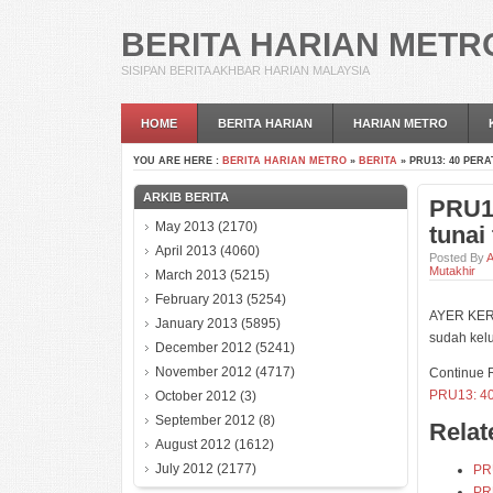
BERITA HARIAN METR
SISIPAN BERITA AKHBAR HARIAN MALAYSIA
HOME
BERITA HARIAN
HARIAN METRO
YOU ARE HERE :
BERITA HARIAN METRO
»
BERITA
» PRU13: 40 PE
ARKIB BERITA
PRU13
May 2013
(2170)
tunai
April 2013
(4060)
Posted By
A
Mutakhir
March 2013
(5215)
February 2013
(5254)
AYER KEROH
January 2013
(5895)
sudah kelu
December 2012
(5241)
November 2012
(4717)
Continue 
PRU13: 40
October 2012
(3)
September 2012
(8)
Rela
August 2012
(1612)
July 2012
(2177)
PRU
PR