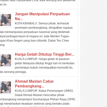
erajaan atau masyarakat Cina, kata seorang ahli akademik
ri ini.
Jangan Manipulasi Perpaduan
Na...
KOTA KINABALU: Semua pihak, termasuk
pemimpin pembangkang, diingatkan supaya
idak memanipulasi perpaduan nasional yang dinikmati
akyat pelbagai kaum di negara ini, kata Menteri Tugas-
ugas Khas Negeri yang baru dilantik, Datuk Teo Chee
ang.
Harga Getah Ditutup Tinggi Ber...
KUALA LUMPUR: Harga getah di pasaran
getah Malaysia ditutup tinggi hari ini berikutan
permintaan kukuh mendapatkan komoditi itu,
ata seorang peniaga.
Ahmad Maslan Cabar
Pembangkang...
KUALA LUMPUR: Ketua Penerangan UMNO,
Datuk Ahmad Maslan mencabar pihak
embangkang menjemput Suruhanjaya Pilihan Raya (SPR)
agi menjelaskan keadaan sebenar yang berlaku pada