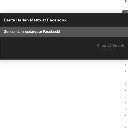
P
K
Berita Harian Metro at Facebook
Get our daily updates at Facebook!
Or wait
16
Seconds.
Powered By FBTP