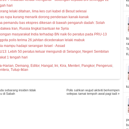
k
gah hari
ha
rang lelaki ditahan, lima kes curi kabel di Besut selesai
ras rupa kurang menarik dorong penderaan kanak-kanak
ma pemandu bas ekspres dikesan di bawah pengaruh dadah: Solah
dakwa Iran, Russia tingkat bantuan ke Syria
ongan masyarakat India terhadap BN naik 6o peratus pada PRU-13
t
gota polis terima 26 jahitan dicederakan lelaki mabuk
r
ia mampu hadapi serangan Israel - Assad
T
13: Lebih 50 peratus keluar mengundi di Selangor, Negeri Sembilan
K
akat 1 tengah hari
ta-Harian
,
Demang
,
Editor
,
Hangat
,
Ini
,
Kira
,
Menteri
,
Pangkor
,
Pengerusi
,
entera
,
Tutup-Iklan
k
da sebarang insiden tidak
Polis sahkan wujud aktiviti berkempen
aku di Sabah
selepas tamat tempoh awal pagi tadi
»
p
b