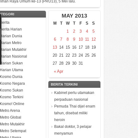
ilihan Raya Umum ke-13 (PRU13), 5 Mei lalu.
ATEGORI
MAY 2013
Berita
M
T
W
T
F
S
S
Berita Harian
1
2
3
4
5
Harian Dunia
6
7
8
9
10
11
12
Harian Metro
13
14
15
16
17
18
19
Harian Mutakhir
20
21
22
23
24
25
26
Harian Nasional
Harian Sukan
27
28
29
30
31
Harian Utama
« Apr
Kosmo Dunia
Kosmo Negara
BERITA TERKINI
Kosmo Sukan
Kabinet perlu utamakan
Kosmo Terkini
perpaduan nasional
Kosmo! Online
Pemuda Thai dijel enam
Metro Arena
tahun, disebat miliki
Metro Global
heroin
Metro Mutakhir
Bakal doktor, 3 pelajar
Metro Setempat
menyamun
Metro Utama