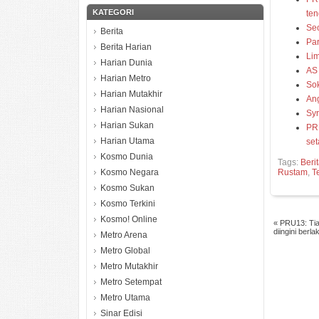
KATEGORI
ten
Seo
Berita
Pa
Berita Harian
Li
Harian Dunia
AS 
Harian Metro
Sok
Harian Mutakhir
Ang
Harian Nasional
Syr
Harian Sukan
PRU
Harian Utama
set
Kosmo Dunia
Tags:
Beri
Kosmo Negara
Rustam
,
T
Kosmo Sukan
Kosmo Terkini
Kosmo! Online
«
PRU13: Tia
diingini berl
Metro Arena
Metro Global
Metro Mutakhir
Metro Setempat
Metro Utama
Sinar Edisi