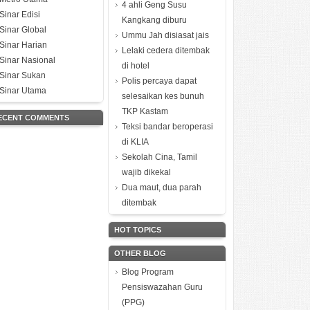
4 ahli Geng Susu
Sinar Edisi
Kangkang diburu
Sinar Global
Ummu Jah disiasat jais
Sinar Harian
Lelaki cedera ditembak
Sinar Nasional
di hotel
Sinar Sukan
Polis percaya dapat
Sinar Utama
selesaikan kes bunuh
TKP Kastam
ECENT COMMENTS
Teksi bandar beroperasi
di KLIA
Sekolah Cina, Tamil
wajib dikekal
Dua maut, dua parah
ditembak
HOT TOPICS
OTHER BLOG
Blog Program
Pensiswazahan Guru
(PPG)