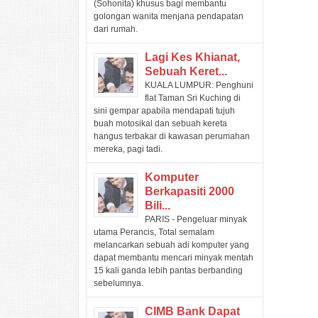
(Sohonita) khusus bagi membantu
golongan wanita menjana pendapatan
dari rumah.
Lagi Kes Khianat,
Sebuah Keret...
KUALA LUMPUR: Penghuni
flat Taman Sri Kuching di
sini gempar apabila mendapati tujuh
buah motosikal dan sebuah kereta
hangus terbakar di kawasan perumahan
mereka, pagi tadi.
Komputer
Berkapasiti 2000
Bili...
PARIS - Pengeluar minyak
utama Perancis, Total semalam
melancarkan sebuah adi komputer yang
dapat membantu mencari minyak mentah
15 kali ganda lebih pantas berbanding
sebelumnya.
CIMB Bank Dapat