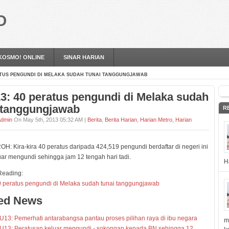
O
KOSMO! ONLINE
SINAR HARIAN
RATUS PENGUNDI DI MELAKA SUDAH TUNAI TANGGUNGJAWAB
: 40 peratus pengundi di Melaka sudah
 tanggungjawab
R
dmin
On May 5th, 2013 05:32 AM |
Berita
,
Berita Harian
,
Harian Metro
,
Harian
: Kira-kira 40 peratus daripada 424,519 pengundi berdaftar di negeri ini
ar mengundi sehingga jam 12 tengah hari tadi.
H
Reading:
 peratus pengundi di Melaka sudah tunai tanggungjawab
ted News
13: Pemerhati antarabangsa pantau proses pilihan raya di ibu negara
m
U13: Peratusan keluar mengundi - sokongan kepada BN sehingga 12