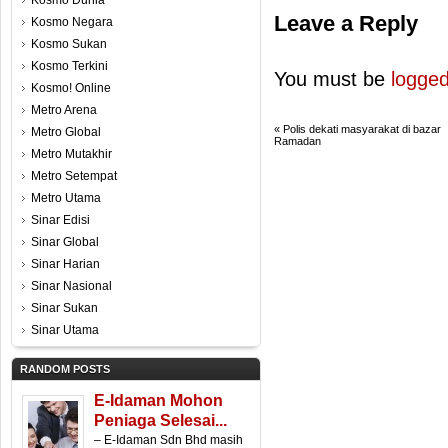
Kosmo Dunia
Leave a Reply
Kosmo Negara
Kosmo Sukan
Kosmo Terkini
You must be
logged
Kosmo! Online
Metro Arena
«
Polis dekati masyarakat di bazar
Metro Global
Ramadan
Metro Mutakhir
Metro Setempat
Metro Utama
Sinar Edisi
Sinar Global
Sinar Harian
Sinar Nasional
Sinar Sukan
Sinar Utama
RANDOM POSTS
E-Idaman Mohon
Peniaga Selesai...
– E-Idaman Sdn Bhd masih