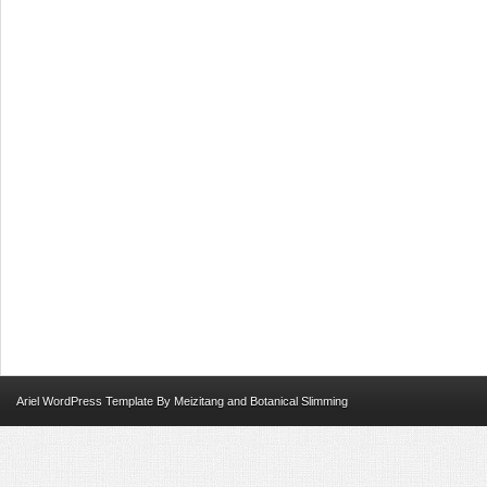
Ariel
WordPress Template
By
Meizitang
and
Botanical Slimming