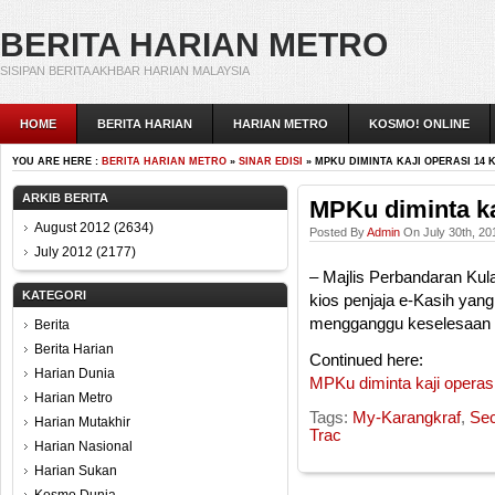
BERITA HARIAN METRO
SISIPAN BERITA AKHBAR HARIAN MALAYSIA
HOME
BERITA HARIAN
HARIAN METRO
KOSMO! ONLINE
YOU ARE HERE :
BERITA HARIAN METRO
»
SINAR EDISI
» MPKU DIMINTA KAJI OPERASI 14 K
ARKIB BERITA
MPKu diminta kaj
August 2012
(2634)
Posted By
Admin
On July 30th, 20
July 2012
(2177)
– Majlis Perbandaran Kul
KATEGORI
kios penjaja e-Kasih yan
mengganggu keselesaan 
Berita
Berita Harian
Continued here:
Harian Dunia
MPKu diminta kaji operasi
Harian Metro
Tags:
My-Karangkraf
,
Se
Harian Mutakhir
Trac
Harian Nasional
Harian Sukan