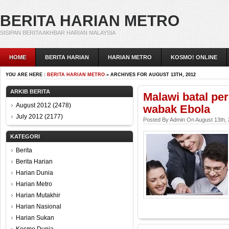
BERITA HARIAN METRO
SISIPAN BERITA AKHBAR HARIAN MALAYSIA
HOME
BERITA HARIAN
HARIAN METRO
KOSMO! ONLINE
YOU ARE HERE :
BERITA HARIAN METRO
» ARCHIVES FOR AUGUST 13TH, 2012
ARKIB BERITA
Malawi batal pe
August 2012
(2478)
wabak Ebola
July 2012
(2177)
Posted By Admin On August 13th,
KATEGORI
Berita
Berita Harian
Harian Dunia
Harian Metro
Harian Mutakhir
Harian Nasional
Harian Sukan