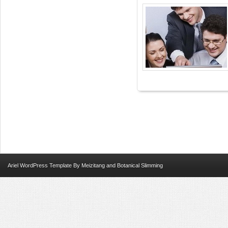
Ariel
WordPress Template
By
Meizitang
and
Botanical Slimming