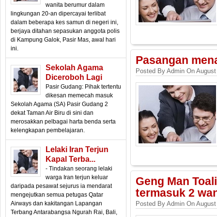
wanita berumur dalam
lingkungan 20-an dipercayai terlibat
dalam beberapa kes samun di negeri ini,
berjaya ditahan sepasukan anggota polis
di Kampung Galok, Pasir Mas, awal hari
ini.
Pasangan menan
Sekolah Agama
Posted By Admin On August 
Diceroboh Lagi
Pasir Gudang: Pihak tertentu
dikesan memecah masuk
Sekolah Agama (SA) Pasir Gudang 2
dekat Taman Air Biru di sini dan
merosakkan pelbagai harta benda serta
kelengkapan pembelajaran.
Lelaki Iran Terjun
Kapal Terba...
- Tindakan seorang lelaki
warga Iran terjun keluar
Geng Man Toali
daripada pesawat sejurus ia mendarat
termasuk 2 wan
mengejutkan semua petugas Qatar
Airways dan kakitangan Lapangan
Posted By Admin On August 
Terbang Antarabangsa Ngurah Rai, Bali,