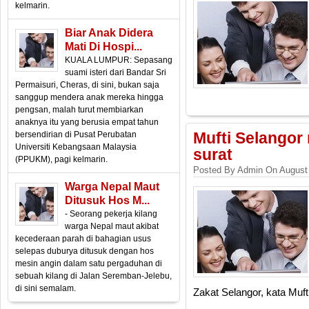
kelmarin.
Biar Anak Didera
Mati Di Hospi...
KUALA LUMPUR: Sepasang
suami isteri dari Bandar Sri
Permaisuri, Cheras, di sini, bukan saja
sanggup mendera anak mereka hingga
pengsan, malah turut membiarkan
anaknya itu yang berusia empat tahun
bersendirian di Pusat Perubatan
Mufti Selangor
Universiti Kebangsaan Malaysia
surat
(PPUKM), pagi kelmarin.
Posted By Admin On August 
Warga Nepal Maut
Ditusuk Hos M...
- Seorang pekerja kilang
warga Nepal maut akibat
kecederaan parah di bahagian usus
selepas duburya ditusuk dengan hos
mesin angin dalam satu pergaduhan di
sebuah kilang di Jalan Seremban-Jelebu,
di sini semalam.
Zakat Selangor, kata Muf