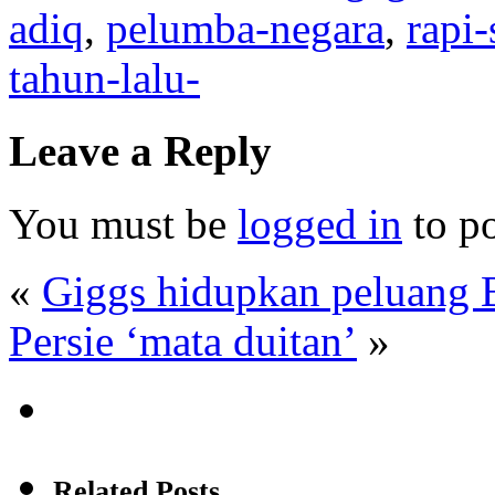
adiq
,
pelumba-negara
,
rapi-
tahun-lalu-
Leave a Reply
You must be
logged in
to p
«
Giggs hidupkan peluang B
Persie ‘mata duitan’
»
Related Posts