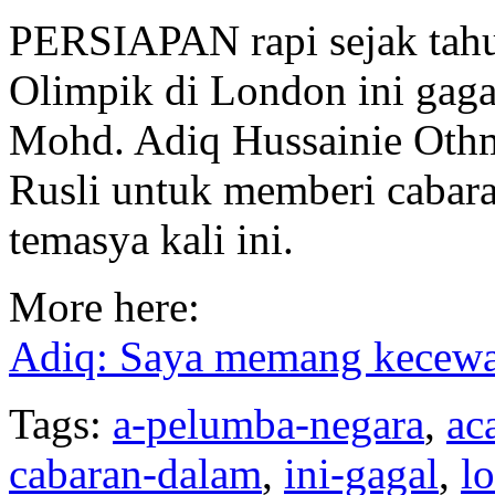
PERSIAPAN rapi sejak tahu
Olimpik di London ini gag
Mohd. Adiq Hussainie Oth
Rusli untuk memberi cabara
temasya kali ini.
More here:
Adiq: Saya memang kecew
Tags:
a-pelumba-negara
,
ac
cabaran-dalam
,
ini-gagal
,
l