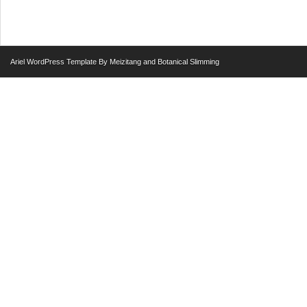
Ariel
WordPress Template
By
Meizitang
and
Botanical Slimming