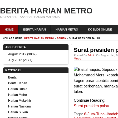
BERITA HARIAN METRO
SISIPAN BERITA AKHBAR HARIAN MALAYSIA
HOME
BERITA HARIAN
HARIAN METRO
KOSMO! ONLINE
YOU ARE HERE :
BERITA HARIAN METRO
»
BERITA
» SURAT PRESIDEN PALSU
ARKIB BERITA
Surat presiden 
August 2012
(3039)
Posted By
Admin
On August 1st, 2
Metro
July 2012
(2177)
Baitulmaqdis: Sepucuk 
KATEGORI
Mohammed Morsi kepada 
Berita
kegemparan apabila pemim
Berita Harian
surat berkenaan, manakal
Harian Dunia
tulen.
Harian Metro
Continue Reading:
Harian Mutakhir
Surat presiden palsu
Harian Nasional
Harian Sukan
Tags:
6-Juta-Tunai-Ibad