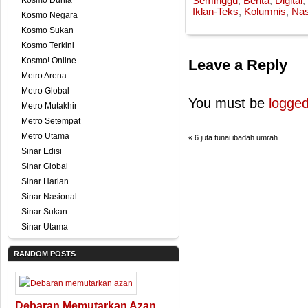
Kosmo Dunia
Seminggu
,
Berita
,
Digital
,
Iklan-Teks
,
Kolumnis
,
Nas
Kosmo Negara
Kosmo Sukan
Kosmo Terkini
Kosmo! Online
Leave a Reply
Metro Arena
Metro Global
You must be
logged
Metro Mutakhir
Metro Setempat
Metro Utama
«
6 juta tunai ibadah umrah
Sinar Edisi
Sinar Global
Sinar Harian
Sinar Nasional
Sinar Sukan
Sinar Utama
RANDOM POSTS
Debaran Memutarkan Azan