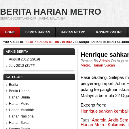
BERITA HARIAN METRO
SISIPAN BERITA AKHBAR HARIAN MALAYSIA
HOME
BERITA HARIAN
HARIAN METRO
KOSMO! ONLINE
YOU ARE HERE :
BERITA HARIAN METRO
»
BERITA
» HENRIQUE SAHKAN KEMBALI KE JOHO
ARKIB BERITA
Henrique sahkan
August 2012
(2919)
Posted By
Admin
On August 
Metro
,
Harian Sukan
July 2012
(2177)
KATEGORI
Pasir Gudang: Selepas me
penyerang import Johor 
Berita
pulang ke pangkuan skuad
Berita Harian
Malaysia bermula 22 Ogos
Harian Dunia
Harian Metro
Excerpt from:
Harian Mutakhir
Henrique sahkan kembali
Harian Nasional
Tags:
Android
,
Arkib-Sem
Harian Sukan
Harian-Metro
,
Kolumnis
,