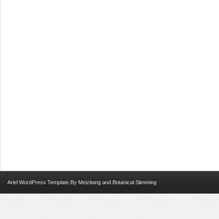
Ariel
WordPress Template
By
Meizitang
and
Botanical Slimming