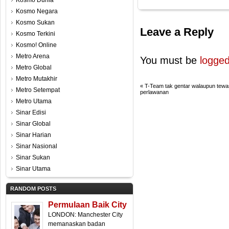
Kosmo Dunia
Kosmo Negara
Kosmo Sukan
Leave a Reply
Kosmo Terkini
Kosmo! Online
Metro Arena
You must be
logged
Metro Global
Metro Mutakhir
«
T-Team tak gentar walaupun tewa
Metro Setempat
perlawanan
Metro Utama
Sinar Edisi
Sinar Global
Sinar Harian
Sinar Nasional
Sinar Sukan
Sinar Utama
RANDOM POSTS
Permulaan Baik City
LONDON: Manchester City
memanaskan badan