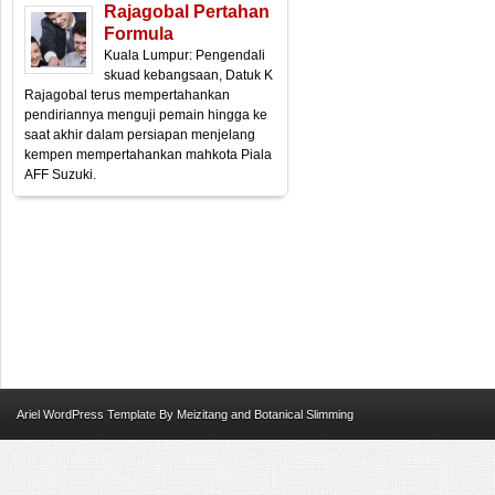
Rajagobal Pertahan
Formula
Kuala Lumpur: Pengendali
skuad kebangsaan, Datuk K
Rajagobal terus mempertahankan
pendiriannya menguji pemain hingga ke
saat akhir dalam persiapan menjelang
kempen mempertahankan mahkota Piala
AFF Suzuki.
Ariel
WordPress Template
By
Meizitang
and
Botanical Slimming