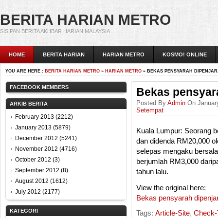
BERITA HARIAN METRO
SISIPAN BERITA AKHBAR HARIAN MALAYSIA
HOME
BERITA HARIAN
HARIAN METRO
KOSMO! ONLINE
YOU ARE HERE :
BERITA HARIAN METRO
»
HARIAN METRO
» BEKAS PENSYARAH DIPENJA
FACEBOOK MEMBERS
Bekas pensyara
Posted By
Admin
On January
ARKIB BERITA
Setempat
February 2013
(2212)
January 2013
(5879)
Kuala Lumpur: Seorang b
December 2012
(5241)
dan didenda RM20,000 o
November 2012
(4716)
selepas mengaku bersala
October 2012
(3)
berjumlah RM3,000 daripa
September 2012
(8)
tahun lalu.
August 2012
(1612)
View the original here:
July 2012
(2177)
Bekas pensyarah dipenja
KATEGORI
Tags:
Article-Site
,
Check-