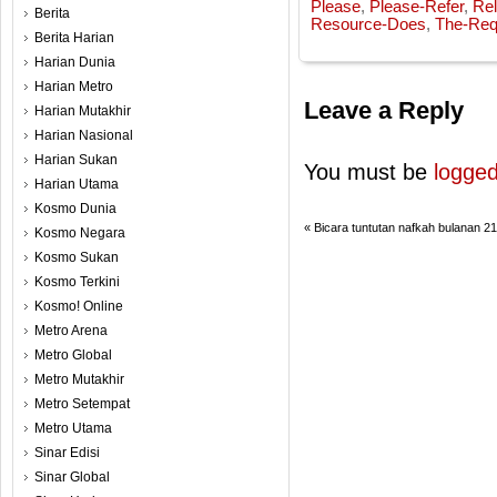
Please
,
Please-Refer
,
Re
Berita
Resource-Does
,
The-Req
Berita Harian
Harian Dunia
Harian Metro
Leave a Reply
Harian Mutakhir
Harian Nasional
Harian Sukan
You must be
logged
Harian Utama
Kosmo Dunia
«
Bicara tuntutan nafkah bulanan 2
Kosmo Negara
Kosmo Sukan
Kosmo Terkini
Kosmo! Online
Metro Arena
Metro Global
Metro Mutakhir
Metro Setempat
Metro Utama
Sinar Edisi
Sinar Global