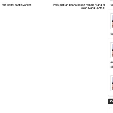
u
c
 Polis kenal pasti syarikat
Polis giatkan usaha kesan remaja hilang di
Jalan Klang Lama
»
d
e
d
K