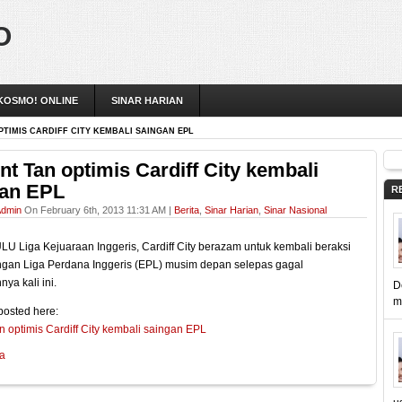
O
KOSMO! ONLINE
SINAR HARIAN
PTIMIS CARDIFF CITY KEMBALI SAINGAN EPL
nt Tan optimis Cardiff City kembali
gan EPL
R
dmin
On February 6th, 2013 11:31 AM |
Berita
,
Sinar Harian
,
Sinar Nasional
 Liga Kejuaraan Inggeris, Cardiff City berazam untuk kembali beraksi
ngan Liga Perdana Inggeris (EPL) musim depan selepas gagal
ya kali ini.
D
m
 posted here:
n optimis Cardiff City kembali saingan EPL
ta