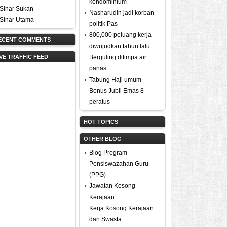
kondominium
Sinar Sukan
Nasharudin jadi korban
Sinar Utama
politik Pas
800,000 peluang kerja
ECENT COMMENTS
diwujudkan tahun lalu
IVE TRAFFIC FEED
Berguling ditimpa air
panas
Tabung Haji umum
Bonus Jubli Emas 8
peratus
HOT TOPICS
OTHER BLOG
Blog Program
Pensiswazahan Guru
(PPG)
Jawatan Kosong
Kerajaan
Kerja Kosong Kerajaan
dan Swasta