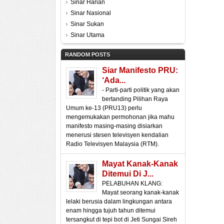
Sinar Harian
Sinar Nasional
Sinar Sukan
Sinar Utama
RANDOM POSTS
Siar Manifesto PRU:
‘Ada...
- Parti-parti politik yang akan
bertanding Pilihan Raya
Umum ke-13 (PRU13) perlu
mengemukakan permohonan jika mahu
manifesto masing-masing disiarkan
menerusi stesen televisyen kendalian
Radio Televisyen Malaysia (RTM).
Mayat Kanak-Kanak
Ditemui Di J...
PELABUHAN KLANG:
Mayat seorang kanak-kanak
lelaki berusia dalam lingkungan antara
enam hingga tujuh tahun ditemui
tersangkut di tepi bot di Jeti Sungai Sireh