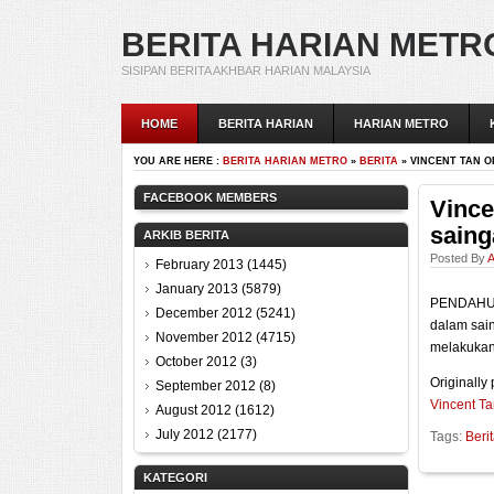
BERITA HARIAN METR
SISIPAN BERITA AKHBAR HARIAN MALAYSIA
HOME
BERITA HARIAN
HARIAN METRO
YOU ARE HERE :
BERITA HARIAN METRO
»
BERITA
» VINCENT TAN O
FACEBOOK MEMBERS
Vince
sain
ARKIB BERITA
Posted By
A
February 2013
(1445)
January 2013
(5879)
PENDAHULU
December 2012
(5241)
dalam sai
November 2012
(4715)
melakukann
October 2012
(3)
Originally
September 2012
(8)
Vincent Ta
August 2012
(1612)
July 2012
(2177)
Tags:
Beri
KATEGORI