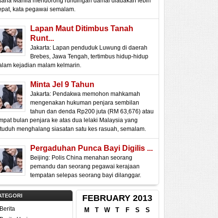
saha Manila mendorong rundingan damai diadakan lebih
epat, kata pegawai semalam.
Lapan Maut Ditimbus Tanah
Runt...
Jakarta: Lapan penduduk Luwung di daerah
Brebes, Jawa Tengah, tertimbus hidup-hidup
alam kejadian malam kelmarin.
Minta Jel 9 Tahun
Jakarta: Pendakwa memohon mahkamah
mengenakan hukuman penjara sembilan
tahun dan denda Rp200 juta (RM 63,676) atau
mpat bulan penjara ke atas dua lelaki Malaysia yang
ituduh menghalang siasatan satu kes rasuah, semalam.
Pergaduhan Punca Bayi Digilis ...
Beijing: Polis China menahan seorang
pemandu dan seorang pegawai kerajaan
tempatan selepas seorang bayi dilanggar.
ATEGORI
FEBRUARY 2013
Berita
M
T
W
T
F
S
S