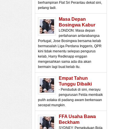
berhampiran Flat Sri Perantau dekat sini,
petang tadi.
Masa Depan
Bosingwa Kabur
LONDON: Masa depan
pertahanan antarabangsa
Portugal, Jose Bosingwa bersama kelab
bermasalah Liga Perdana Inggeris, QPR
kini tidak menentu selepas pengurus
kelab, Harry Redknapp enggan
mengesahkan sama ada dia akan
bermain lagi buat kelab itu.
Empat Tahun
Tunggu Dibaiki
- Penduduk di sini, merayu
pengurusan Felda membaik
pulih astaka di padang awam berkenaan
secepat mungkin.
FFA Usaha Bawa
Beckham
SYDNEY: Persekutuan Bola