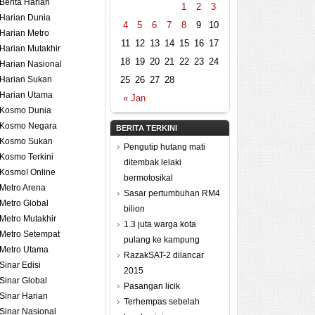
Berita Harian
1
2
3
Harian Dunia
4
5
6
7
8
9
10
Harian Metro
11
12
13
14
15
16
17
Harian Mutakhir
18
19
20
21
22
23
24
Harian Nasional
Harian Sukan
25
26
27
28
Harian Utama
« Jan
Kosmo Dunia
Kosmo Negara
BERITA TERKINI
Kosmo Sukan
Pengutip hutang mati
Kosmo Terkini
ditembak lelaki
Kosmo! Online
bermotosikal
Metro Arena
Sasar pertumbuhan RM4
Metro Global
bilion
Metro Mutakhir
1.3 juta warga kota
Metro Setempat
pulang ke kampung
Metro Utama
RazakSAT-2 dilancar
Sinar Edisi
2015
Sinar Global
Pasangan licik
Sinar Harian
Terhempas sebelah
Sinar Nasional