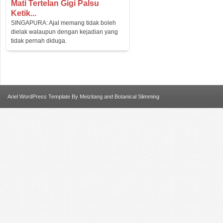
Mati Tertelan Gigi Palsu
Ketik...
SINGAPURA: Ajal memang tidak boleh
dielak walaupun dengan kejadian yang
tidak pernah diduga.
Ariel
WordPress Template
By
Meizitang
and
Botanical Slimming