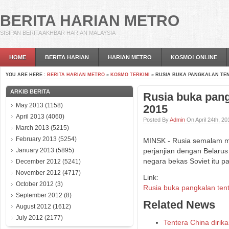
BERITA HARIAN METRO
SISIPAN BERITA AKHBAR HARIAN MALAYSIA
HOME
BERITA HARIAN
HARIAN METRO
KOSMO! ONLINE
YOU ARE HERE :
BERITA HARIAN METRO
»
KOSMO TERKINI
» RUSIA BUKA PANGKALAN TEN
ARKIB BERITA
Rusia buka pang
May 2013
(1158)
2015
April 2013
(4060)
Posted By
Admin
On April 24th, 2
March 2013
(5215)
February 2013
(5254)
MINSK - Rusia semalam 
January 2013
(5895)
perjanjian dengan Belaru
negara bekas Soviet itu p
December 2012
(5241)
November 2012
(4717)
Link:
October 2012
(3)
Rusia buka pangkalan ten
September 2012
(8)
Related News
August 2012
(1612)
July 2012
(2177)
Tentera China dirik