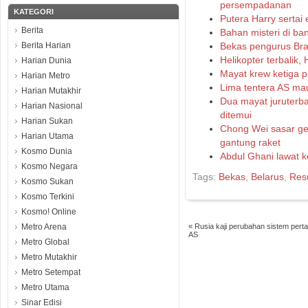
persempadanan
KATEGORI
Putera Harry sertai 
Berita
Bahan misteri di ba
Berita Harian
Bekas pengurus Bra
Helikopter terbalik
Harian Dunia
Mayat krew ketiga p
Harian Metro
Lima tentera AS mau
Harian Mutakhir
Dua mayat juruterb
Harian Nasional
ditemui
Harian Sukan
Chong Wei sasar ge
Harian Utama
gantung raket
Kosmo Dunia
Abdul Ghani lawat 
Kosmo Negara
Tags:
Bekas
,
Belarus
,
Resu
Kosmo Sukan
Kosmo Terkini
Kosmo! Online
Metro Arena
«
Rusia kaji perubahan sistem pert
AS
Metro Global
Metro Mutakhir
Metro Setempat
Metro Utama
Sinar Edisi