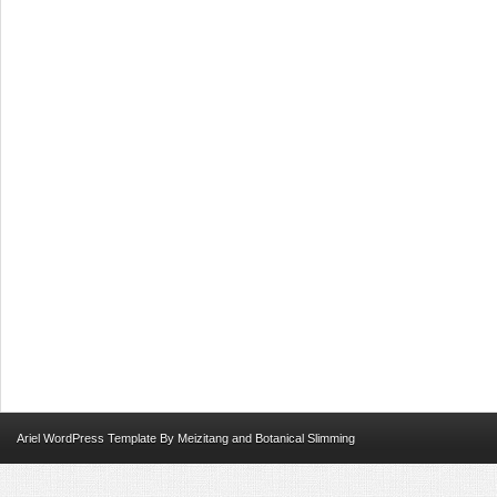
Ariel
WordPress Template
By
Meizitang
and
Botanical Slimming