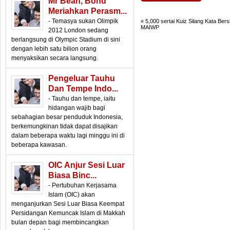
Mr Bean, Bond
Meriahkan Perasm...
- Temasya sukan Olimpik
«
5,000 sertai Kuiz Silang Kata Bers
MAIWP
2012 London sedang
berlangsung di Olympic Stadium di sini
dengan lebih satu bilion orang
menyaksikan secara langsung.
Pengeluar Tauhu
Dan Tempe Indo...
- Tauhu dan tempe, iaitu
hidangan wajib bagi
sebahagian besar penduduk Indonesia,
berkemungkinan tidak dapat disajikan
dalam beberapa waktu lagi minggu ini di
beberapa kawasan.
OIC Anjur Sesi Luar
Biasa Binc...
- Pertubuhan Kerjasama
Islam (OIC) akan
menganjurkan Sesi Luar Biasa Keempat
Persidangan Kemuncak Islam di Makkah
bulan depan bagi membincangkan