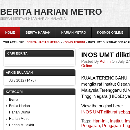
BERITA HARIAN METRO
SISIPAN BERITA AKHBAR HARIAN MALAYSIA
HOME
BERITA HARIAN
HARIAN METRO
KOSMO! ONLINE
YOU ARE HERE :
BERITA HARIAN METRO
»
KOSMO TERKINI
» INOS UMT DIIKTIRAF SEBAGA
INOS UMT diikt
CARI BERITA
Posted By
Admin
On July 27
Online
ARKIB BULANAN
KUALA TERENGGANU — Kem
July 2012
(1478)
mengiktiraf Institut Osean
Malaysia Terengganu (UM
KATEGORI
Tinggi Negara (HICoE) ya
Berita
View the original here:
Berita Harian
INOS UMT diiktiraf seba
Harian Dunia
Harian Metro
Tags:
Hari-Ini-
,
Institut
,
In
Harian Mutakhir
Pengajian
,
Pengajian-Ting