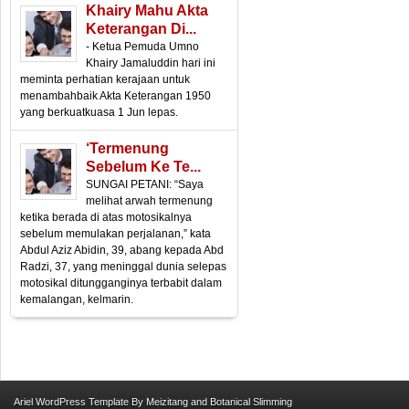
Khairy Mahu Akta
Keterangan Di...
- Ketua Pemuda Umno
Khairy Jamaluddin hari ini
meminta perhatian kerajaan untuk
menambahbaik Akta Keterangan 1950
yang berkuatkuasa 1 Jun lepas.
‘Termenung
Sebelum Ke Te...
SUNGAI PETANI: “Saya
melihat arwah termenung
ketika berada di atas motosikalnya
sebelum memulakan perjalanan,” kata
Abdul Aziz Abidin, 39, abang kepada Abd
Radzi, 37, yang meninggal dunia selepas
motosikal ditungganginya terbabit dalam
kemalangan, kelmarin.
Ariel
WordPress Template
By
Meizitang
and
Botanical Slimming