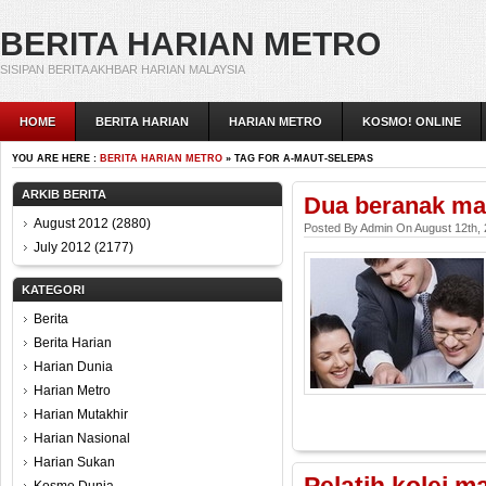
BERITA HARIAN METRO
SISIPAN BERITA AKHBAR HARIAN MALAYSIA
HOME
BERITA HARIAN
HARIAN METRO
KOSMO! ONLINE
YOU ARE HERE :
BERITA HARIAN METRO
» TAG FOR A-MAUT-SELEPAS
ARKIB BERITA
Dua beranak ma
August 2012
(2880)
Posted By Admin On August 12th,
July 2012
(2177)
KATEGORI
Berita
Berita Harian
Harian Dunia
Harian Metro
Harian Mutakhir
Harian Nasional
Harian Sukan