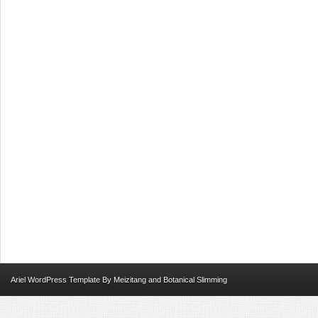
Ariel
WordPress Template
By
Meizitang
and
Botanical Slimming