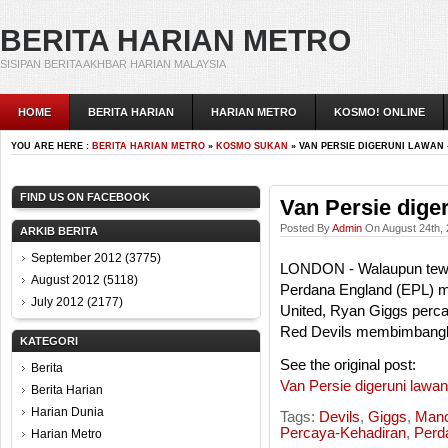
BERITA HARIAN METRO
SISIPAN BERITA AKHBAR HARIAN MALAYSIA
HOME
BERITA HARIAN
HARIAN METRO
KOSMO! ONLINE
YOU ARE HERE :
BERITA HARIAN METRO
»
KOSMO SUKAN
» VAN PERSIE DIGERUNI LAWAN 
FIND US ON FACEBOOK
Van Persie dige
Posted By
Admin
On August 24th, 
ARKIB BERITA
September 2012
(3775)
LONDON - Walaupun tewa
August 2012
(5118)
Perdana England (EPL) m
July 2012
(2177)
United, Ryan Giggs perc
Red Devils membimbangka
KATEGORI
See the original post:
Berita
Van Persie digeruni lawan
Berita Harian
Harian Dunia
Tags:
Devils
,
Giggs
,
Manc
Percaya-Kehadiran
,
Perd
Harian Metro