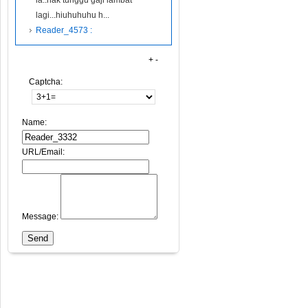
la..nak tunggu gaji lambat
lagi...hiuhuhuhu h...
Reader_4573 :
+
-
Captcha:
Name:
URL/Email:
Message: