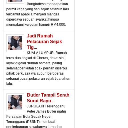
Bangladesh mendapatkan
permit kerja yang sah sejak setahun lalu
terbantut apabila menjadi mangsa
diperdaya sebuah syarikat hingga
mengalami kerugian hampir RM4,000.
Jadi Rumah
Pelacuran Sejak
Tig...
KUALA LUMPUR: Rumah
teres dua tingkat di Cheras, dekat sini,
layak digelar ‘rumah asmara’ paling
selamat berikutan tidak pernah diserbu
pihak berkuasa walaupun beroperasi
sebagai pusat pelacuran sejak tiga tahun
lalu.
Butler Tampil Serah
Surat Rayu...
JURULATIH Terengganu
Peter James Butler mahu
Persatuan Bola Sepak Negeri
Terengganu (PBSNT) membuat
pertimbangan sewajarnya terhadap