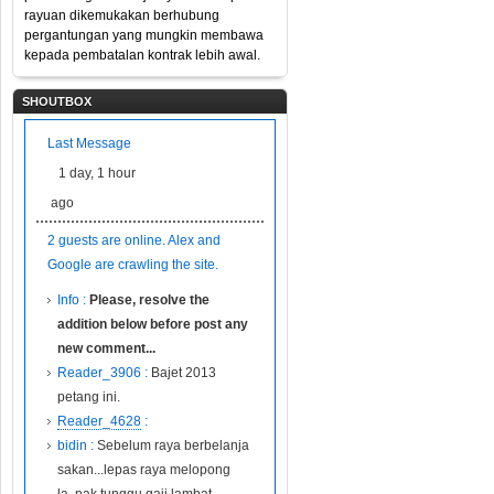
rayuan dikemukakan berhubung
pergantungan yang mungkin membawa
kepada pembatalan kontrak lebih awal.
SHOUTBOX
Last Message
1 day, 1 hour
ago
2 guests are online. Alex and
Google are crawling the site.
Info :
Please, resolve the
addition below before post any
new comment...
Reader_3906 :
Bajet 2013
petang ini.
Reader_4628
:
bidin :
Sebelum raya berbelanja
sakan...lepas raya melopong