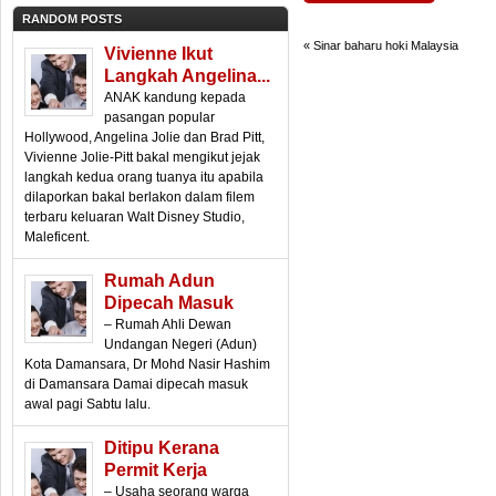
RANDOM POSTS
«
Sinar baharu hoki Malaysia
Vivienne Ikut
Langkah Angelina...
ANAK kandung kepada
pasangan popular
Hollywood, Angelina Jolie dan Brad Pitt,
Vivienne Jolie-Pitt bakal mengikut jejak
langkah kedua orang tuanya itu apabila
dilaporkan bakal berlakon dalam filem
terbaru keluaran Walt Disney Studio,
Maleficent.
Rumah Adun
Dipecah Masuk
– Rumah Ahli Dewan
Undangan Negeri (Adun)
Kota Damansara, Dr Mohd Nasir Hashim
di Damansara Damai dipecah masuk
awal pagi Sabtu lalu.
Ditipu Kerana
Permit Kerja
– Usaha seorang warga