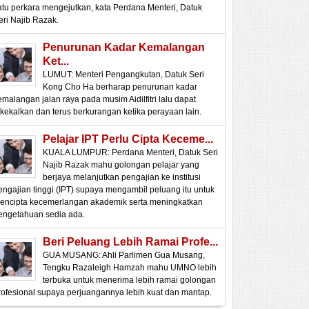
atu perkara mengejutkan, kata Perdana Menteri, Datuk
eri Najib Razak.
Penurunan Kadar Kemalangan
Ket...
LUMUT: Menteri Pengangkutan, Datuk Seri
Kong Cho Ha berharap penurunan kadar
emalangan jalan raya pada musim Aidilfitri lalu dapat
ikekalkan dan terus berkurangan ketika perayaan lain.
Pelajar IPT Perlu Cipta Keceme...
KUALA LUMPUR: Perdana Menteri, Datuk Seri
Najib Razak mahu golongan pelajar yang
berjaya melanjutkan pengajian ke institusi
engajian tinggi (IPT) supaya mengambil peluang itu untuk
encipta kecemerlangan akademik serta meningkatkan
engetahuan sedia ada.
Beri Peluang Lebih Ramai Profe...
GUA MUSANG: Ahli Parlimen Gua Musang,
Tengku Razaleigh Hamzah mahu UMNO lebih
terbuka untuk menerima lebih ramai golongan
rofesional supaya perjuangannya lebih kuat dan mantap.