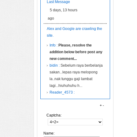
Last Message
5 days, 13 hours
ago
Alex and Google are crawling the
site.
Info :
Please, resolve the
addition below before post any
new comment...
bidin :
Sebelum raya berbelanja
sakan...lepas raya melopong
la..nak tunggu gaji lambat
lagi...hiuhuhuhu h...
Reader_4573 :
+
-
Captcha:
Name: