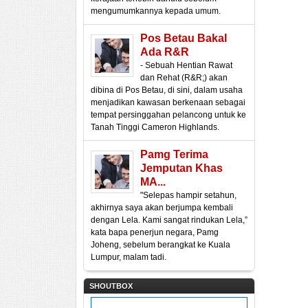
mengumumkannya kepada umum.
Pos Betau Bakal
Ada R&R
- Sebuah Hentian Rawat
dan Rehat (R&R;) akan
dibina di Pos Betau, di sini, dalam usaha
menjadikan kawasan berkenaan sebagai
tempat persinggahan pelancong untuk ke
Tanah Tinggi Cameron Highlands.
Pamg Terima
Jemputan Khas
MA...
"Selepas hampir setahun,
akhirnya saya akan berjumpa kembali
dengan Lela. Kami sangat rindukan Lela,”
kata bapa penerjun negara, Pamg
Joheng, sebelum berangkat ke Kuala
Lumpur, malam tadi.
SHOUTBOX