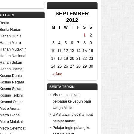
SEPTEMBER
ATEGORI
2012
Berita
M
T
W
T
F
S
S
Berita Harian
1
2
Harian Dunia
Harian Metro
3
4
5
6
7
8
9
Harian Mutakhir
10
11
12
13
14
15
16
Harian Nasional
17
18
19
20
21
22
23
Harian Sukan
24
25
26
27
28
29
30
Harian Utama
« Aug
Kosmo Dunia
Kosmo Negara
BERITA TERKINI
Kosmo Sukan
Visa kemasukan
Kosmo Terkini
pelbagai ke Jepun bagi
Kosmo! Online
warga M’sia
Metro Arena
UMS tawar 5,068 tempat
Metro Global
pelajar baharu
Metro Mutakhir
Pelajar ingin pulang ke
Metro Setempat