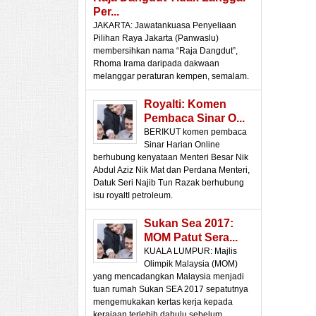
Per...
JAKARTA: Jawatankuasa Penyeliaan
Pilihan Raya Jakarta (Panwaslu)
membersihkan nama “Raja Dangdut”,
Rhoma Irama daripada dakwaan
melanggar peraturan kempen, semalam.
Royalti: Komen
Pembaca Sinar O...
BERIKUT komen pembaca
Sinar Harian Online
berhubung kenyataan Menteri Besar Nik
Abdul Aziz Nik Mat dan Perdana Menteri,
Datuk Seri Najib Tun Razak berhubung
isu royaltI petroleum.
Sukan Sea 2017:
MOM Patut Sera...
KUALA LUMPUR: Majlis
Olimpik Malaysia (MOM)
yang mencadangkan Malaysia menjadi
tuan rumah Sukan SEA 2017 sepatutnya
mengemukakan kertas kerja kepada
kerajaan terlebih dahulu sebelum