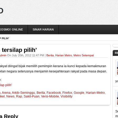
O
KOSMO! ONLINE
SINAR HARIAN
 PILIH’
tersilap pilih’
R
dmin
On July 20th, 2012 11:47 PM |
Berita
,
Harian Metro
,
Metro Setempat
kyat diingat bijak memilih pemimpin kerana ia kunci kepada kemakmuran
bilan negara seterusnya menjamin kesejahteraan rakyat pada masa depan.
:
y
lap pilih’
h
,
Arena
,
Arkib-Seminggu
,
Berita
,
Facebook
,
Firefox
,
Google
,
Harian-Metro
,
ikel
,
News
,
Rap
,
Sakit-Puan
,
Versi-Mobile
,
Visibility
S
a Reply
m