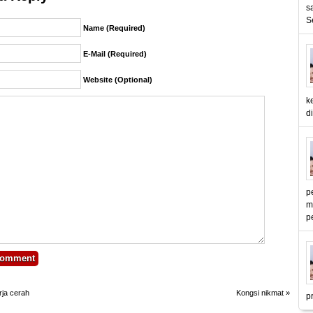
s
S
Name (required)
E-Mail (required)
Website (Optional)
k
d
p
m
p
rja cerah
Kongsi nikmat
»
p