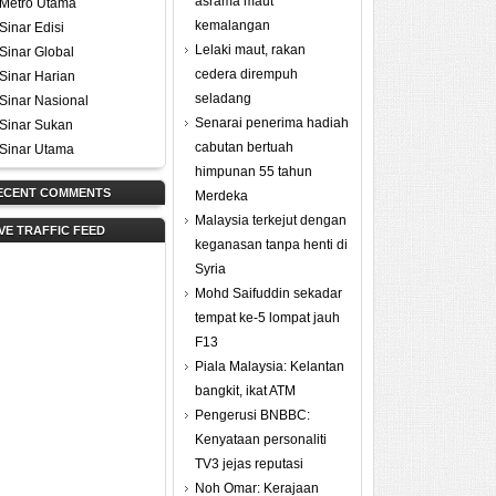
asrama maut
Metro Utama
kemalangan
Sinar Edisi
Lelaki maut, rakan
Sinar Global
cedera dirempuh
Sinar Harian
seladang
Sinar Nasional
Senarai penerima hadiah
Sinar Sukan
cabutan bertuah
Sinar Utama
himpunan 55 tahun
ECENT COMMENTS
Merdeka
Malaysia terkejut dengan
IVE TRAFFIC FEED
keganasan tanpa henti di
Syria
Mohd Saifuddin sekadar
tempat ke-5 lompat jauh
F13
Piala Malaysia: Kelantan
bangkit, ikat ATM
Pengerusi BNBBC:
Kenyataan personaliti
TV3 jejas reputasi
Noh Omar: Kerajaan