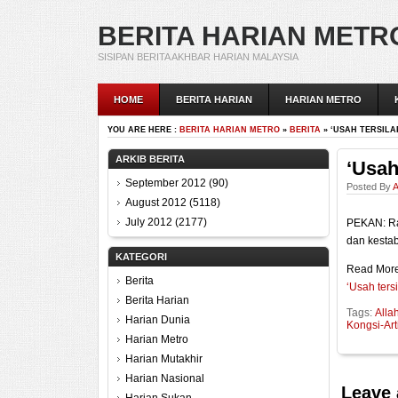
BERITA HARIAN METR
SISIPAN BERITA AKHBAR HARIAN MALAYSIA
HOME
BERITA HARIAN
HARIAN METRO
YOU ARE HERE :
BERITA HARIAN METRO
»
BERITA
» ‘USAH TERSILAP
ARKIB BERITA
‘Usah 
September 2012
(90)
Posted By
A
August 2012
(5118)
July 2012
(2177)
PEKAN: Ra
dan kesta
KATEGORI
Read More
Berita
‘Usah tersi
Berita Harian
Tags:
Alla
Harian Dunia
Kongsi-Art
Harian Metro
Harian Mutakhir
Harian Nasional
Leave 