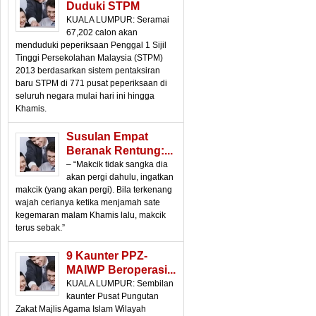
Duduki STPM
KUALA LUMPUR: Seramai
67,202 calon akan
menduduki peperiksaan Penggal 1 Sijil
Tinggi Persekolahan Malaysia (STPM)
2013 berdasarkan sistem pentaksiran
baru STPM di 771 pusat peperiksaan di
seluruh negara mulai hari ini hingga
Khamis.
Susulan Empat
Beranak Rentung:...
– “Makcik tidak sangka dia
akan pergi dahulu, ingatkan
makcik (yang akan pergi). Bila terkenang
wajah cerianya ketika menjamah sate
kegemaran malam Khamis lalu, makcik
terus sebak.”
9 Kaunter PPZ-
MAIWP Beroperasi...
KUALA LUMPUR: Sembilan
kaunter Pusat Pungutan
Zakat Majlis Agama Islam Wilayah