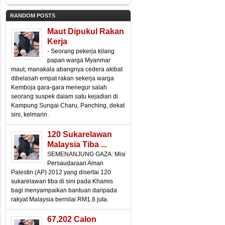
RANDOM POSTS
Maut Dipukul Rakan
Kerja
- Seorang pekerja kilang
papan warga Myanmar
maut, manakala abangnya cedera akibat
dibelasah empat rakan sekerja warga
Kemboja gara-gara menegur salah
seorang suspek dalam satu kejadian di
Kampung Sungai Charu, Panching, dekat
sini, kelmarin.
120 Sukarelawan
Malaysia Tiba ...
SEMENANJUNG GAZA: Misi
Persaudaraan Aman
Palestin (AP) 2012 yang disertai 120
sukarelawan tiba di sini pada Khamis
bagi menyampaikan bantuan daripada
rakyat Malaysia bernilai RM1.8 juta.
67,202 Calon