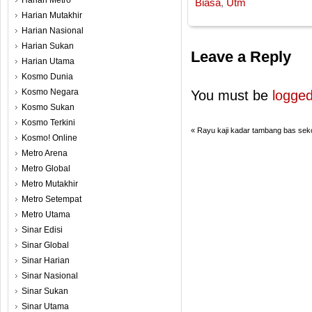
Harian Metro
Biasa
,
Utm
Harian Mutakhir
Harian Nasional
Harian Sukan
Leave a Reply
Harian Utama
Kosmo Dunia
Kosmo Negara
You must be
logged
Kosmo Sukan
Kosmo Terkini
«
Rayu kaji kadar tambang bas sek
Kosmo! Online
Metro Arena
Metro Global
Metro Mutakhir
Metro Setempat
Metro Utama
Sinar Edisi
Sinar Global
Sinar Harian
Sinar Nasional
Sinar Sukan
Sinar Utama