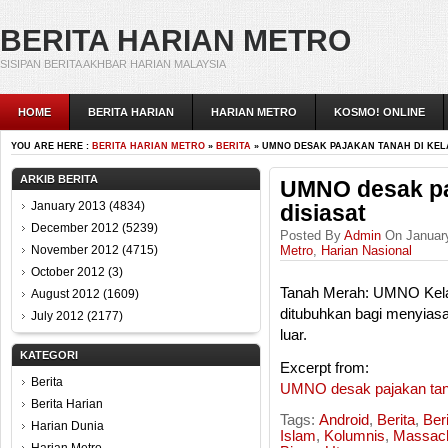
BERITA HARIAN METRO
SISIPAN BERITA AKHBAR HARIAN MALAYSIA
HOME
BERITA HARIAN
HARIAN METRO
KOSMO! ONLINE
YOU ARE HERE :
BERITA HARIAN METRO
»
BERITA
» UMNO DESAK PAJAKAN TANAH DI KEL
ARKIB BERITA
UMNO desak pa
January 2013
(4834)
disiasat
December 2012
(5239)
Posted By
Admin
On January
November 2012
(4715)
Metro
,
Harian Nasional
October 2012
(3)
Tanah Merah: UMNO Kela
August 2012
(1609)
ditubuhkan bagi menyiasa
July 2012
(2177)
luar.
KATEGORI
Excerpt from:
Berita
UMNO desak pajakan tana
Berita Harian
Tags:
Android
,
Berita
,
Ber
Harian Dunia
Islam
,
Kolumnis
,
Massach