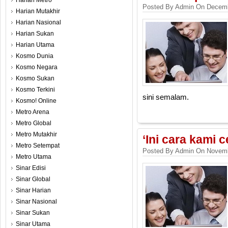
Harian Metro
Posted By Admin On Decemb
Harian Mutakhir
Harian Nasional
Harian Sukan
Harian Utama
Kosmo Dunia
Kosmo Negara
Kosmo Sukan
Kosmo Terkini
sini semalam.
Kosmo! Online
Metro Arena
Metro Global
Metro Mutakhir
‘Ini cara kami 
Metro Setempat
Posted By Admin On Novemb
Metro Utama
Sinar Edisi
Sinar Global
Sinar Harian
Sinar Nasional
Sinar Sukan
Sinar Utama