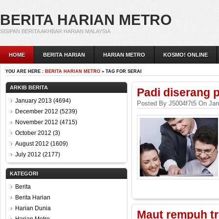
BERITA HARIAN METRO
SISIPAN BERITA AKHBAR HARIAN MALAYSIA
HOME
BERITA HARIAN
HARIAN METRO
KOSMO! ONLINE
YOU ARE HERE :
BERITA HARIAN METRO
» TAG FOR SERAI
ARKIB BERITA
Padi diserang 
January 2013
(4694)
Posted By J5004f7t5 On Jan
December 2012
(5239)
November 2012
(4715)
October 2012
(3)
August 2012
(1609)
July 2012
(2177)
KATEGORI
Berita
Berita Harian
Harian Dunia
Maut rempuh t