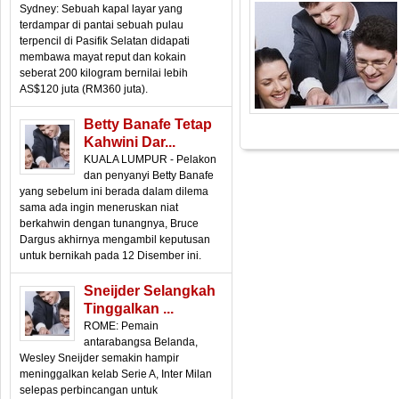
Sydney: Sebuah kapal layar yang
terdampar di pantai sebuah pulau
terpencil di Pasifik Selatan didapati
membawa mayat reput dan kokain
seberat 200 kilogram bernilai lebih
AS$120 juta (RM360 juta).
Betty Banafe Tetap
Kahwini Dar...
KUALA LUMPUR - Pelakon
dan penyanyi Betty Banafe
yang sebelum ini berada dalam dilema
sama ada ingin meneruskan niat
berkahwin dengan tunangnya, Bruce
Dargus akhirnya mengambil keputusan
untuk bernikah pada 12 Disember ini.
Sneijder Selangkah
Tinggalkan ...
ROME: Pemain
antarabangsa Belanda,
Wesley Sneijder semakin hampir
meninggalkan kelab Serie A, Inter Milan
selepas perbincangan untuk