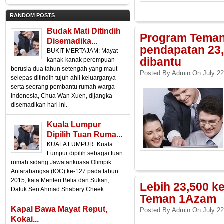
RANDOM POSTS
Budak Mati Ditindih
Program Teman
Disemadika...
pendapatan 23,
BUKIT MERTAJAM: Mayat
dibantu
kanak-kanak perempuan
berusia dua tahun setengah yang maut
Posted By Admin On July 22
selepas ditindih tujuh ahli keluarganya
serta seorang pembantu rumah warga
Indonesia, Chua Wan Xuen, dijangka
disemadikan hari ini.
Kuala Lumpur
Dipilih Tuan Ruma...
KUALA LUMPUR: Kuala
Lumpur dipilih sebagai tuan
rumah sidang Jawatankuasa Olimpik
Antarabangsa (IOC) ke-127 pada tahun
2015, kata Menteri Belia dan Sukan,
Lebih 23,500 k
Datuk Seri Ahmad Shabery Cheek.
Teman 1Azam
Kapal Bawa Mayat Reput,
Posted By Admin On July 22
Kokai...