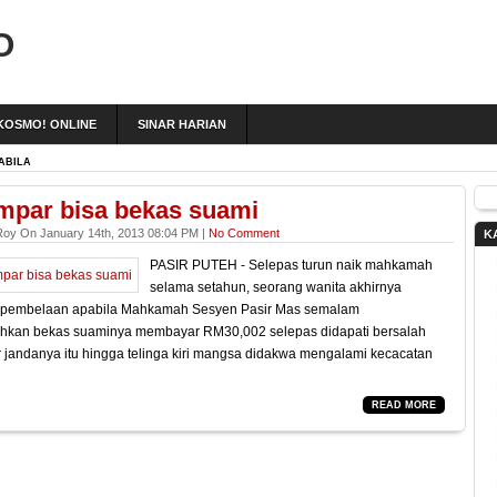
O
KOSMO! ONLINE
SINAR HARIAN
ABILA
mpar bisa bekas suami
Roy On January 14th, 2013 08:04 PM |
No Comment
K
PASIR PUTEH - Selepas turun naik mahkamah
selama setahun, seorang wanita akhirnya
pembelaan apabila Mahkamah Sesyen Pasir Mas semalam
hkan bekas suaminya membayar RM30,002 selepas didapati bersalah
jandanya itu hingga telinga kiri mangsa didakwa mengalami kecacatan
READ MORE