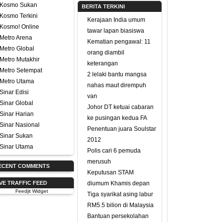
Kosmo Sukan
BERITA TERKINI
Kosmo Terkini
Kerajaan India umum
Kosmo! Online
tawar lapan biasiswa
Metro Arena
Kematian pengawal: 11
Metro Global
orang diambil
Metro Mutakhir
keterangan
Metro Setempat
2 lelaki bantu mangsa
Metro Utama
nahas maut dirempuh
Sinar Edisi
van
Sinar Global
Johor DT ketuai cabaran
Sinar Harian
ke pusingan kedua FA
Sinar Nasional
Penentuan juara Soulstar
Sinar Sukan
2012
Sinar Utama
Polis cari 6 pemuda
merusuh
ECENT COMMENTS
Keputusan STAM
IVE TRAFFIC FEED
diumum Khamis depan
Feedjit Widget
Tiga syarikat asing labur
RM5.5 bilion di Malaysia
Bantuan persekolahan