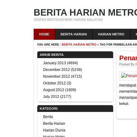
BERITA HARIAN METR
SISIPAN BERITA AKHBAR HARIAN MALAYSIA
HOME
BERITA HARIAN
HARIAN METRO
YOU ARE HERE :
BERITA HARIAN METRO
» TAG FOR PEMBELAAN-AP
ARKIB BERITA
Pena
January 2013
(4694)
Posted By 
December 2012
(5239)
November 2012
(4715)
October 2012
(3)
mendapat 
August 2012
(1609)
memerinta
July 2012
(2177)
menampar 
kekal.
KATEGORI
Berita
Berita Harian
Harian Dunia