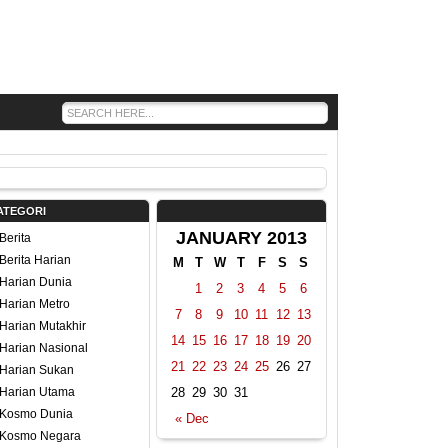
ATEGORI
JANUARY 2013
Berita
Berita Harian
M
T
W
T
F
S
S
Harian Dunia
1
2
3
4
5
6
Harian Metro
7
8
9
10
11
12
13
Harian Mutakhir
14
15
16
17
18
19
20
Harian Nasional
21
22
23
24
25
26
27
Harian Sukan
Harian Utama
28
29
30
31
Kosmo Dunia
« Dec
Kosmo Negara