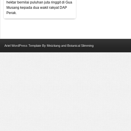
hektar bernilai puluhan juta ringgit di Gua
Musang kepada dua wakil rakyat DAP
Perak.
Ariel
WordPress Template
By
Meizitang
and
Botanical Slimming