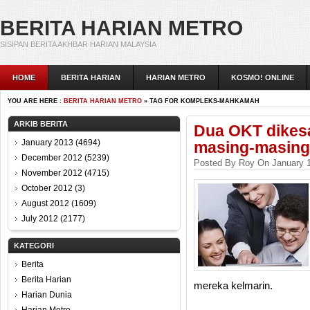
BERITA HARIAN METRO
SISIPAN BERITA AKHBAR HARIAN MALAYSIA
HOME
BERITA HARIAN
HARIAN METRO
KOSMO! ONLINE
YOU ARE HERE :
BERITA HARIAN METRO
» TAG FOR KOMPLEKS-MAHKAMAH
ARKIB BERITA
Dua OKT dikes
January 2013
(4694)
masing-masing
December 2012
(5239)
Posted By Roy On January 1
November 2012
(4715)
October 2012
(3)
August 2012
(1609)
July 2012
(2177)
KATEGORI
Berita
Berita Harian
mereka kelmarin.
Harian Dunia