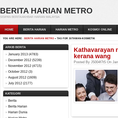
BERITA HARIAN METRO
SISIPAN BERITA AKHBAR HARIAN MALAYSIA
HOME
BERITA HARIAN
HARIAN METRO
KOSMO! ONLINE
YOU ARE HERE :
BERITA HARIAN METRO
» TAG FOR JUTAWAN-KOSMETIK
ARKIB BERITA
Kathavarayan 
January 2013
(4783)
kerana wang
December 2012
(5239)
Posted By J5004f7t5 On Jan
November 2012
(4715)
October 2012
(3)
August 2012
(1609)
July 2012
(2177)
KATEGORI
Berita
Berita Harian
Harian Dunia