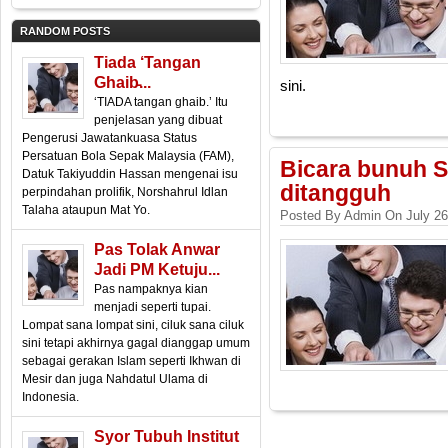
RANDOM POSTS
Tiada ‘tangan
Ghaib̵...
sini.
‘TIADA tangan ghaib.’ Itu
penjelasan yang dibuat
Pengerusi Jawatankuasa Status
Persatuan Bola Sepak Malaysia (FAM),
Bicara bunuh S
Datuk Takiyuddin Hassan mengenai isu
ditangguh
perpindahan prolifik, Norshahrul Idlan
Talaha ataupun Mat Yo.
Posted By Admin On July 26
Pas Tolak Anwar
Jadi PM Ketuju...
Pas nampaknya kian
menjadi seperti tupai.
Lompat sana lompat sini, ciluk sana ciluk
sini tetapi akhirnya gagal dianggap umum
sebagai gerakan Islam seperti Ikhwan di
Mesir dan juga Nahdatul Ulama di
Indonesia.
Syor Tubuh Institut