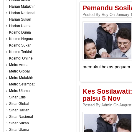
Harian Metro
Harian Mutakhir
Pemandu Sosila
Harian Nasional
Posted By Roy On January 1
Harian Sukan
Harian Utama
Kosmo Dunia
Kosmo Negara
Kosmo Sukan
Kosmo Terkini
Kosmo! Online
Metro Arena
memukul bekas peguam t
Metro Global
Metro Mutakhir
Metro Setempat
Kes Sosilawati:
Metro Utama
palsu 5 Nov
Sinar Edisi
Sinar Global
Posted By Admin On August 
Sinar Harian
Sinar Nasional
Sinar Sukan
Sinar Utama