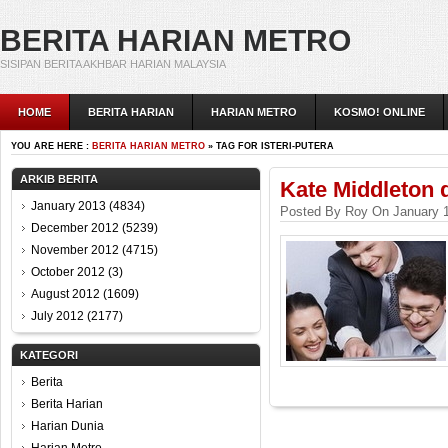
BERITA HARIAN METRO
SISIPAN BERITA AKHBAR HARIAN MALAYSIA
HOME
BERITA HARIAN
HARIAN METRO
KOSMO! ONLINE
YOU ARE HERE :
BERITA HARIAN METRO
» TAG FOR ISTERI-PUTERA
ARKIB BERITA
Kate Middleton 
January 2013
(4834)
Posted By Roy On January 1
December 2012
(5239)
November 2012
(4715)
October 2012
(3)
August 2012
(1609)
July 2012
(2177)
KATEGORI
Berita
Berita Harian
Harian Dunia