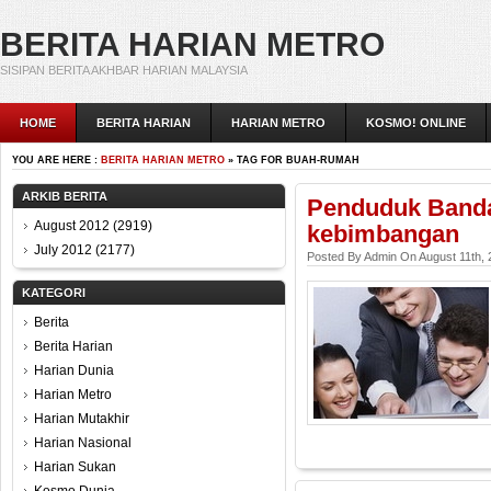
BERITA HARIAN METRO
SISIPAN BERITA AKHBAR HARIAN MALAYSIA
HOME
BERITA HARIAN
HARIAN METRO
KOSMO! ONLINE
YOU ARE HERE :
BERITA HARIAN METRO
» TAG FOR BUAH-RUMAH
ARKIB BERITA
Penduduk Banda
August 2012
(2919)
kebimbangan
July 2012
(2177)
Posted By Admin On August 11th,
KATEGORI
Berita
Berita Harian
Harian Dunia
Harian Metro
Harian Mutakhir
Harian Nasional
Harian Sukan