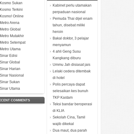
Kosmo Sukan
Kabinet perlu utamakan
Kosmo Terkini
perpaduan nasional
Kosmo! Online
Pemuda Thai dijel enam
Metro Arena
tahun, disebat miliki
Metro Global
heroin
Metro Mutakhir
Bakal doktor, 3 pelajar
Metro Setempat
menyamun
Metro Utama
4 ahli Geng Susu
Sinar Edisi
Kangkang diburu
Sinar Global
Ummu Jah disiasat jais
Sinar Harian
Lelaki cedera ditembak
Sinar Nasional
di hotel
Sinar Sukan
Polis percaya dapat
Sinar Utama
selesaikan kes bunuh
TKP Kastam
ECENT COMMENTS
Teksi bandar beroperasi
di KLIA
Sekolah Cina, Tamil
wajib dikekal
Dua maut, dua parah