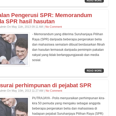
READ MORE
alan Pengerusi SPR: Memorandum
a SPR hasil hasutan
Admin On May 11th, 2013 09:11 AM |
No Comment
- Memorandum yang diterima Suruhanjaya Pilihan
Raya (SPR) daripada beberapa pergerakan belia
dan mahasiswa semalam dibuat berdasarkan fitnah
dan hasutan termasuk daripada pemimpin pakatan
rakyat yang tidak bertanggungjawab dan media
sosial.
READ MORE
 surai perhimpunan di pejabat SPR
Admin On May 10th, 2013 11:27 AM |
No Comment
PUTRAJAYA - Polis menyuraikan perhimpunan kira-
kira 50 pemuda yang mengaku sebagai anggota
beberapa pergerakan belia dan mahasiswa di
hadapan pejabat Suruhanjaya Pilihan Raya (SPR)