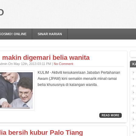
O
KOSMO! ONLINE
SINAR HARIAN
makin digemari belia wanita
Admin On May 12th, 2013 03:11 PM |
No Comment
K
KULIM - Aktiviti kesukarelaan Jabatan Pertahanan
Awam (JPAM) kini semakin menarik minat ramai
belia khususnya di kalangan wanita.
READ MORE
lia bersih kubur Palo Tiang