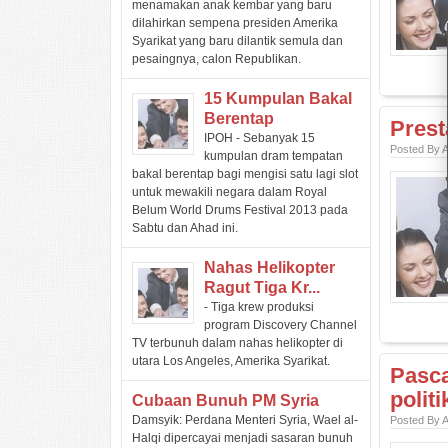
menamakan anak kembar yang baru
dilahirkan sempena presiden Amerika
Syarikat yang baru dilantik semula dan
pesaingnya, calon Republikan.
15 Kumpulan Bakal
Berentap
Prest
IPOH - Sebanyak 15
Posted By 
kumpulan dram tempatan
bakal berentap bagi mengisi satu lagi slot
untuk mewakili negara dalam Royal
Belum World Drums Festival 2013 pada
Sabtu dan Ahad ini.
Nahas Helikopter
Ragut Tiga Kr...
- Tiga krew produksi
program Discovery Channel
TV terbunuh dalam nahas helikopter di
utara Los Angeles, Amerika Syarikat.
Pasc
politi
Cubaan Bunuh PM Syria
Damsyik: Perdana Menteri Syria, Wael al-
Posted By 
Halqi dipercayai menjadi sasaran bunuh