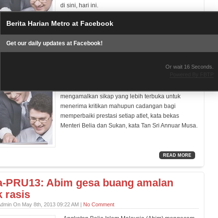
di sini, hari ini.
Berita Harian Metro at Facebook
READ MORE
Get our daily updates at Facebook!
asi atlet diperhati umum
Or wait
15
Seconds.
Admin On May 8th, 2013 04:24 PM |
No Comment
Powered By FBTP
Kuala Lumpur: Persatuan sukan harus
mengamalkan sikap yang lebih terbuka untuk
menerima kritikan mahupun cadangan bagi
memperbaiki prestasi setiap atlet, kata bekas
Menteri Belia dan Sukan, kata Tan Sri Annuar Musa.
READ MORE
a-PRU13: Abim gesa buang amalan
k rasis
Admin On May 8th, 2013 09:22 AM |
No Comment