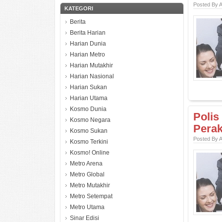
Posted By 
KATEGORI
Berita
Berita Harian
Harian Dunia
Harian Metro
Harian Mutakhir
Harian Nasional
Harian Sukan
Harian Utama
Kosmo Dunia
Polis
Kosmo Negara
Perak
Kosmo Sukan
Posted By 
Kosmo Terkini
Kosmo! Online
Metro Arena
Metro Global
Metro Mutakhir
Metro Setempat
Metro Utama
Sinar Edisi