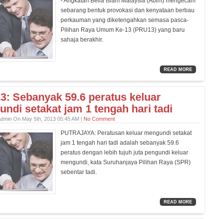
- Angkatan Belia Islam Malaysia (Abim) mengecam
sebarang bentuk provokasi dan kenyataan berbau
perkauman yang diketengahkan semasa pasca-
Pilihan Raya Umum Ke-13 (PRU13) yang baru
sahaja berakhir.
READ MORE
: Sebanyak 59.6 peratus keluar
ndi setakat jam 1 tengah hari tadi
Admin On May 5th, 2013 05:45 AM |
No Comment
PUTRAJAYA: Peratusan keluar mengundi setakat
jam 1 tengah hari tadi adalah sebanyak 59.6
peratus dengan lebih tujuh juta pengundi keluar
mengundi, kata Suruhanjaya Pilihan Raya (SPR)
sebentar tadi.
READ MORE