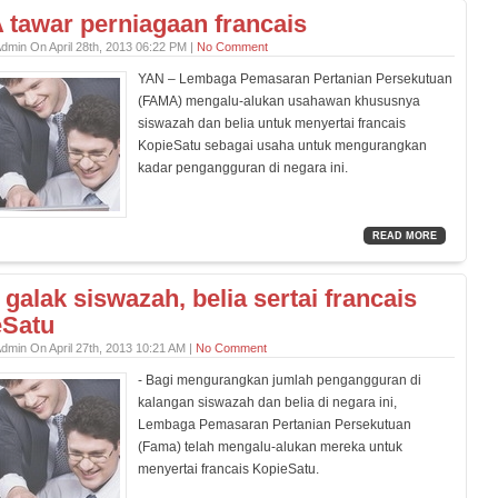
tawar perniagaan francais
dmin On April 28th, 2013 06:22 PM |
No Comment
YAN – Lembaga Pemasaran Pertanian Persekutuan
(FAMA) mengalu-alukan usahawan khususnya
siswazah dan belia untuk menyertai francais
KopieSatu sebagai usaha untuk mengurangkan
kadar pengangguran di negara ini.
READ MORE
galak siswazah, belia sertai francais
eSatu
dmin On April 27th, 2013 10:21 AM |
No Comment
- Bagi mengurangkan jumlah pengangguran di
kalangan siswazah dan belia di negara ini,
Lembaga Pemasaran Pertanian Persekutuan
(Fama) telah mengalu-alukan mereka untuk
menyertai francais KopieSatu.