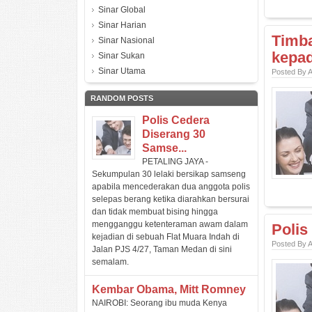
Sinar Global
Sinar Harian
Timb
Sinar Nasional
kepad
Sinar Sukan
Sinar Utama
Posted By 
RANDOM POSTS
Polis Cedera
Diserang 30
Samse...
PETALING JAYA -
Sekumpulan 30 lelaki bersikap samseng
apabila mencederakan dua anggota polis
selepas berang ketika diarahkan bersurai
dan tidak membuat bising hingga
mengganggu ketenteraman awam dalam
Polis
kejadian di sebuah Flat Muara Indah di
Posted By 
Jalan PJS 4/27, Taman Medan di sini
semalam.
Kembar Obama, Mitt Romney
NAIROBI: Seorang ibu muda Kenya