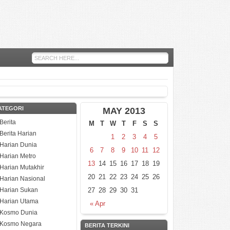
ATEGORI
MAY 2013
Berita
M
T
W
T
F
S
S
Berita Harian
1
2
3
4
5
Harian Dunia
6
7
8
9
10
11
12
Harian Metro
13
14
15
16
17
18
19
Harian Mutakhir
20
21
22
23
24
25
26
Harian Nasional
Harian Sukan
27
28
29
30
31
Harian Utama
« Apr
Kosmo Dunia
Kosmo Negara
BERITA TERKINI