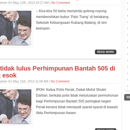
Admin On May 12th, 2013 04:27 AM |
No Comment
– Kira-kira 50 belia menyertai gotong-royong
membersihkan kubur ‘Palo Tiang’ di belakang
Sekolah Kebangsaan Kubang Batang, di sini
kelmarin.
READ MORE
 tidak lulus Perhimpunan Bantah 505 di
 esok
Admin On May 11th, 2013 11:08 AM |
No Comment
IPOH: Ketua Polis Perak, Datuk Mohd Shukri
Dahlan, berkata polis tidak meluluskan permohonan
R
bagi Perhimpunan Bantah 505 peringkat negeri
Perak kerana tidak menepati syarat-syarat di bawah
Akta Perhimpunan Awam.