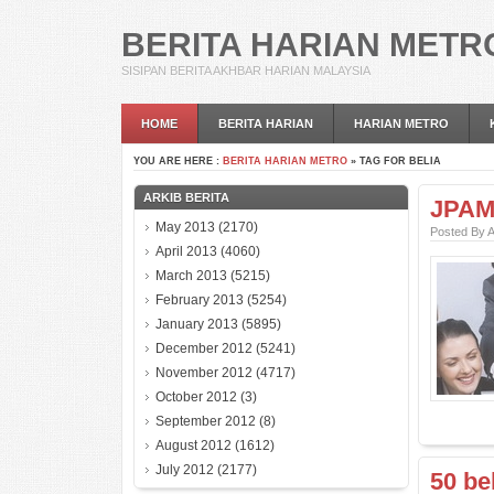
BERITA HARIAN METR
SISIPAN BERITA AKHBAR HARIAN MALAYSIA
HOME
BERITA HARIAN
HARIAN METRO
YOU ARE HERE :
BERITA HARIAN METRO
» TAG FOR BELIA
ARKIB BERITA
JPAM 
May 2013
(2170)
Posted By 
April 2013
(4060)
March 2013
(5215)
February 2013
(5254)
January 2013
(5895)
December 2012
(5241)
November 2012
(4717)
October 2012
(3)
September 2012
(8)
August 2012
(1612)
July 2012
(2177)
50 be