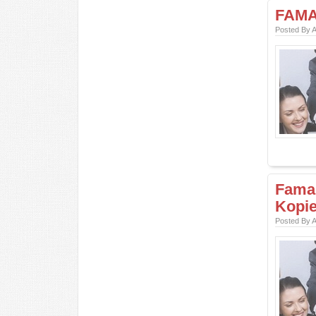
FAMA 
Posted By A
Fama 
Kopi
Posted By A