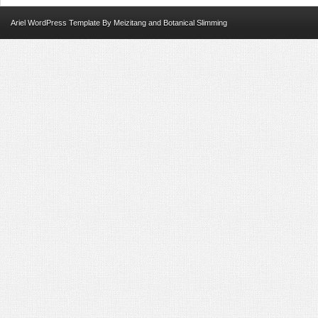
Ariel
WordPress Template
By
Meizitang
and
Botanical Slimming