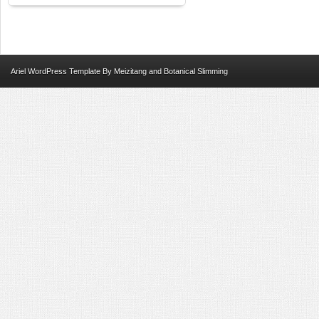
Ariel
WordPress Template
By
Meizitang
and
Botanical Slimming