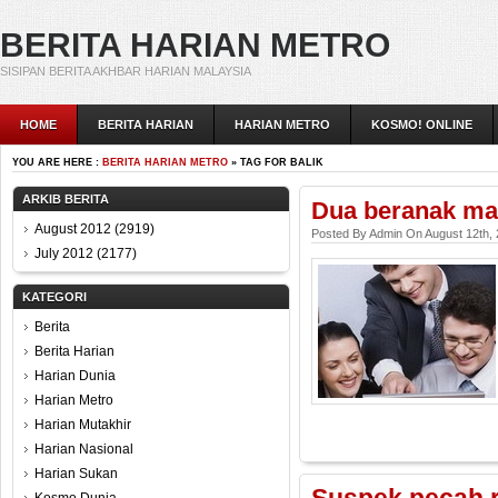
BERITA HARIAN METRO
SISIPAN BERITA AKHBAR HARIAN MALAYSIA
HOME
BERITA HARIAN
HARIAN METRO
KOSMO! ONLINE
YOU ARE HERE :
BERITA HARIAN METRO
» TAG FOR BALIK
ARKIB BERITA
Dua beranak ma
August 2012
(2919)
Posted By Admin On August 12th,
July 2012
(2177)
KATEGORI
Berita
Berita Harian
Harian Dunia
Harian Metro
Harian Mutakhir
Harian Nasional
Harian Sukan