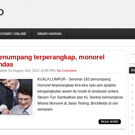
O
KOSMO! ONLINE
SINAR HARIAN
enumpang terperangkap, monorel
ndas
K
dmin On August 11th, 2012 10:58 PM |
No Comment
KUALA LUMPUR - Seramai 183 penumpang
monorel terperangkap kira-kira satu jam apabila
pengangkutan awam itu rosak di landasan antara
Stesen Tun Sambathan dan KL Sentral berhampiran
Wisma Monorel di Jalan Tebing, Brickfields di sini
semalam.
READ MORE