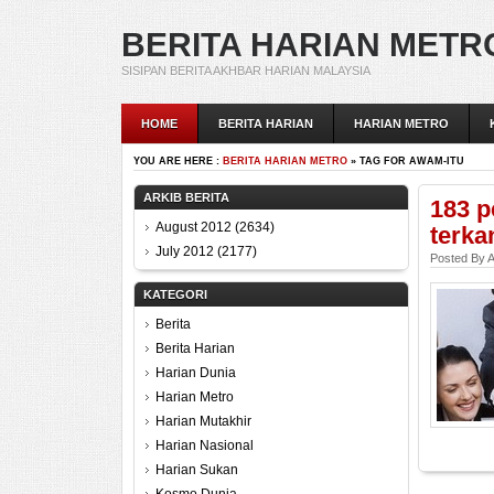
BERITA HARIAN METR
SISIPAN BERITA AKHBAR HARIAN MALAYSIA
HOME
BERITA HARIAN
HARIAN METRO
YOU ARE HERE :
BERITA HARIAN METRO
» TAG FOR AWAM-ITU
ARKIB BERITA
183 p
August 2012
(2634)
terka
July 2012
(2177)
Posted By A
KATEGORI
Berita
Berita Harian
Harian Dunia
Harian Metro
Harian Mutakhir
Harian Nasional
Harian Sukan