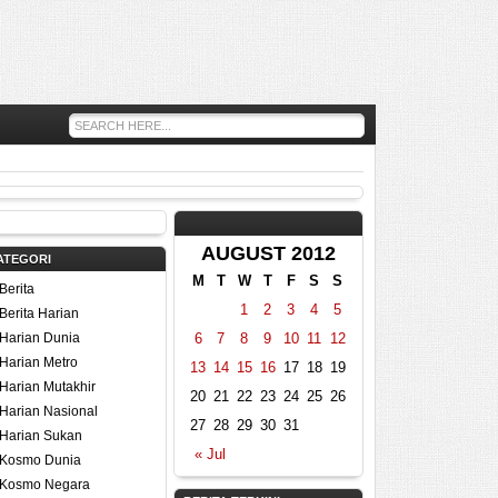
AUGUST 2012
ATEGORI
M
T
W
T
F
S
S
Berita
1
2
3
4
5
Berita Harian
Harian Dunia
6
7
8
9
10
11
12
Harian Metro
13
14
15
16
17
18
19
Harian Mutakhir
20
21
22
23
24
25
26
Harian Nasional
27
28
29
30
31
Harian Sukan
« Jul
Kosmo Dunia
Kosmo Negara