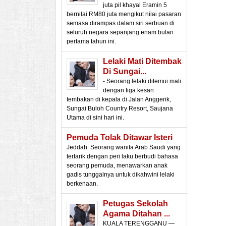
juta pil khayal Eramin 5
bernilai RM80 juta mengikut nilai pasaran
semasa dirampas dalam siri serbuan di
seluruh negara sepanjang enam bulan
pertama tahun ini.
Lelaki Mati Ditembak
Di Sungai...
- Seorang lelaki ditemui mati
dengan tiga kesan
tembakan di kepala di Jalan Anggerik,
Sungai Buloh Country Resort, Saujana
Utama di sini hari ini.
Pemuda Tolak Ditawar Isteri
Jeddah: Seorang wanita Arab Saudi yang
tertarik dengan peri laku berbudi bahasa
seorang pemuda, menawarkan anak
gadis tunggalnya untuk dikahwini lelaki
berkenaan.
Petugas Sekolah
Agama Ditahan ...
KUALA TERENGGANU —