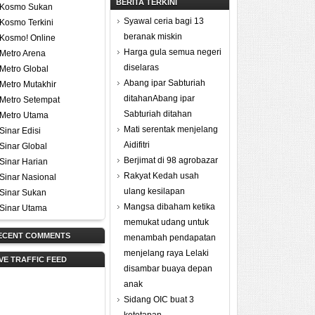
BERITA TERKINI
Kosmo Sukan
Syawal ceria bagi 13
Kosmo Terkini
beranak miskin
Kosmo! Online
Harga gula semua negeri
Metro Arena
diselaras
Metro Global
Abang ipar Sabturiah
Metro Mutakhir
ditahanAbang ipar
Metro Setempat
Sabturiah ditahan
Metro Utama
Mati serentak menjelang
Sinar Edisi
Aidifitri
Sinar Global
Berjimat di 98 agrobazar
Sinar Harian
Rakyat Kedah usah
Sinar Nasional
ulang kesilapan
Sinar Sukan
Mangsa dibaham ketika
Sinar Utama
memukat udang untuk
ECENT COMMENTS
menambah pendapatan
menjelang raya Lelaki
IVE TRAFFIC FEED
disambar buaya depan
anak
Sidang OIC buat 3