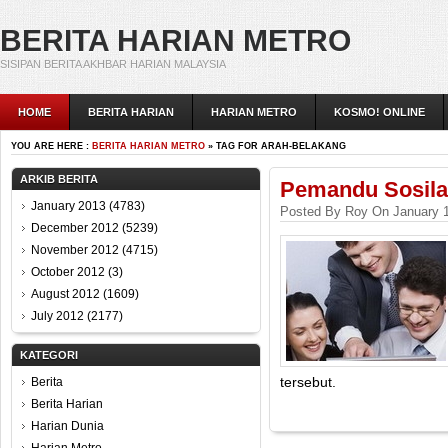
BERITA HARIAN METRO
SISIPAN BERITA AKHBAR HARIAN MALAYSIA
HOME
BERITA HARIAN
HARIAN METRO
KOSMO! ONLINE
YOU ARE HERE :
BERITA HARIAN METRO
» TAG FOR ARAH-BELAKANG
ARKIB BERITA
Pemandu Sosila
January 2013
(4783)
Posted By Roy On January 1
December 2012
(5239)
November 2012
(4715)
October 2012
(3)
August 2012
(1609)
July 2012
(2177)
KATEGORI
tersebut.
Berita
Berita Harian
Harian Dunia