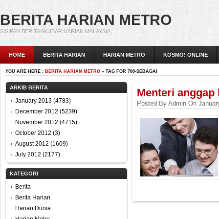
BERITA HARIAN METRO
SISIPAN BERITA AKHBAR HARIAN MALAYSIA
HOME
BERITA HARIAN
HARIAN METRO
KOSMO! ONLINE
YOU ARE HERE :
BERITA HARIAN METRO
» TAG FOR 700-SEBAGAI
ARKIB BERITA
Menteri anggap 
January 2013
(4783)
Posted By Admin On January
December 2012
(5239)
November 2012
(4715)
October 2012
(3)
August 2012
(1609)
July 2012
(2177)
KATEGORI
Berita
Berita Harian
Harian Dunia