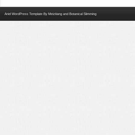
Ariel
WordPress Template
By
Meizitang
and
Botanical Slimming