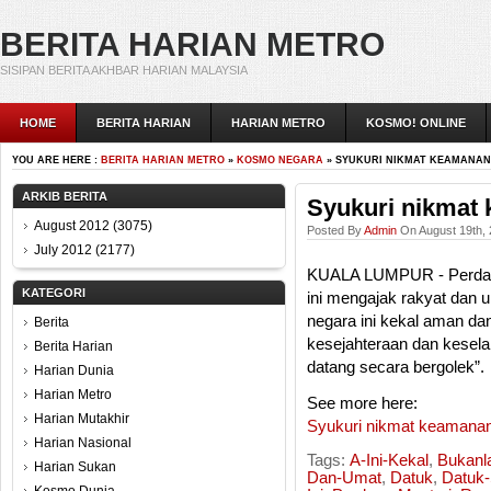
BERITA HARIAN METRO
SISIPAN BERITA AKHBAR HARIAN MALAYSIA
HOME
BERITA HARIAN
HARIAN METRO
KOSMO! ONLINE
YOU ARE HERE :
BERITA HARIAN METRO
»
KOSMO NEGARA
» SYUKURI NIKMAT KEAMANAN
ARKIB BERITA
Syukuri nikmat
August 2012
(3075)
Posted By
Admin
On August 19th, 
July 2012
(2177)
KUALA LUMPUR - Perdana 
KATEGORI
ini mengajak rakyat dan 
negara ini kekal aman da
Berita
kesejahteraan dan keselam
Berita Harian
datang secara bergolek”.
Harian Dunia
Harian Metro
See more here:
Harian Mutakhir
Syukuri nikmat keamana
Harian Nasional
Tags:
A-Ini-Kekal
,
Bukanl
Harian Sukan
Dan-Umat
,
Datuk
,
Datuk-