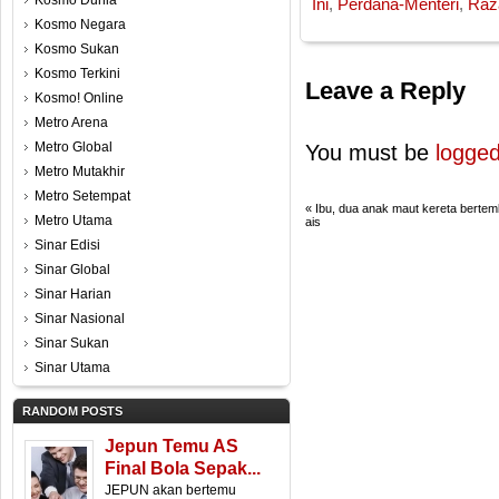
Kosmo Dunia
Ini
,
Perdana-Menteri
,
Raz
Kosmo Negara
Kosmo Sukan
Kosmo Terkini
Leave a Reply
Kosmo! Online
Metro Arena
Metro Global
You must be
logged
Metro Mutakhir
Metro Setempat
«
Ibu, dua anak maut kereta bertemb
Metro Utama
ais
Sinar Edisi
Sinar Global
Sinar Harian
Sinar Nasional
Sinar Sukan
Sinar Utama
RANDOM POSTS
Jepun Temu AS
Final Bola Sepak...
JEPUN akan bertemu