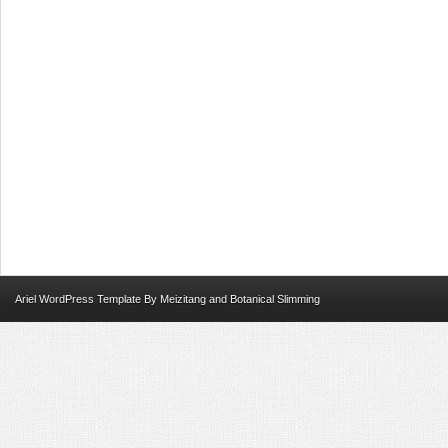
Ariel
WordPress Template
By
Meizitang
and
Botanical Slimming