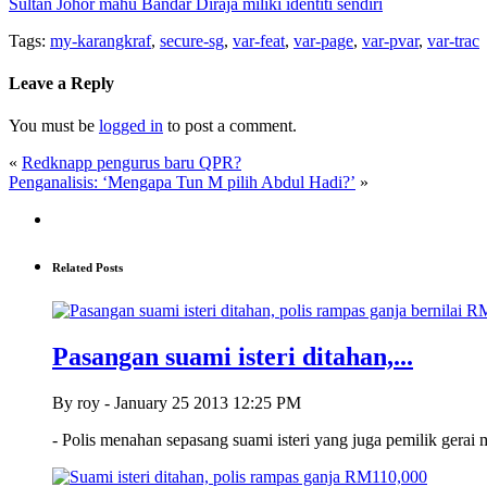
Sultan Johor mahu Bandar Diraja miliki identiti sendiri
Tags:
my-karangkraf
,
secure-sg
,
var-feat
,
var-page
,
var-pvar
,
var-trac
Leave a Reply
You must be
logged in
to post a comment.
«
Redknapp pengurus baru QPR?
Penganalisis: ‘Mengapa Tun M pilih Abdul Hadi?’
»
Related Posts
Pasangan suami isteri ditahan,...
By roy - January 25 2013 12:25 PM
- Polis menahan sepasang suami isteri yang juga pemilik ger