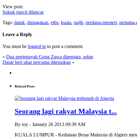
View post:
Sukuk runcit dilancar
Tags:
datuk
,
diniagakan
,
etbs
,
kuala
,
najib
,
perdana-menteri
,
pertama-
Leave a Reply
You must be
logged in
to post a comment.
«
Dua penjenayah Geng Zawa dipenjara, sebat
Dasar beri ubat percuma diteruskan
»
Related Posts
Seorang lagi rakyat Malaysia t...
By roy - January 26 2013 09:39 AM
KUALA LUMPUR - Kedutaan Besar Malaysia di Algiers mengesa