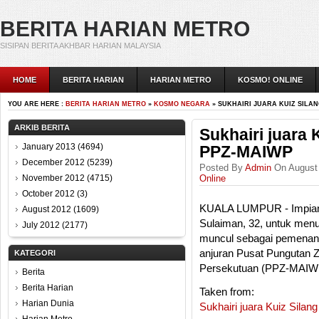
BERITA HARIAN METRO
SISIPAN BERITA AKHBAR HARIAN MALAYSIA
HOME
BERITA HARIAN
HARIAN METRO
KOSMO! ONLINE
YOU ARE HERE :
BERITA HARIAN METRO
»
KOSMO NEGARA
» SUKHAIRI JUARA KUIZ SILAN
ARKIB BERITA
Sukhairi juara 
January 2013
(4694)
PPZ-MAIWP
December 2012
(5239)
Posted By
Admin
On August 
November 2012
(4715)
Online
October 2012
(3)
KUALA LUMPUR - Impian 
August 2012
(1609)
Sulaiman, 32, untuk menu
July 2012
(2177)
muncul sebagai pemenang
anjuran Pusat Pungutan Z
KATEGORI
Persekutuan (PPZ-MAIWP
Berita
Berita Harian
Taken from:
Harian Dunia
Sukhairi juara Kuiz Sila