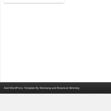
Ariel
WordPress Template
By
Meizitang
and
Botanical Slimming