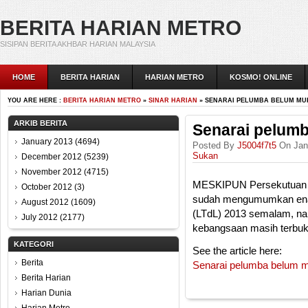
BERITA HARIAN METRO
SISIPAN BERITA AKHBAR HARIAN MALAYSIA
HOME
BERITA HARIAN
HARIAN METRO
KOSMO! ONLINE
YOU ARE HERE :
BERITA HARIAN METRO
»
SINAR HARIAN
» SENARAI PELUMBA BELUM M
ARKIB BERITA
Senarai pelum
January 2013
(4694)
Posted By
J5004f7t5
On Janu
Sukan
December 2012
(5239)
November 2012
(4715)
MESKIPUN Persekutuan 
October 2012
(3)
sudah mengumumkan enam
August 2012
(1609)
(LTdL) 2013 semalam, na
July 2012
(2177)
kebangsaan masih terbuk
KATEGORI
See the article here:
Berita
Senarai pelumba belum 
Berita Harian
Harian Dunia