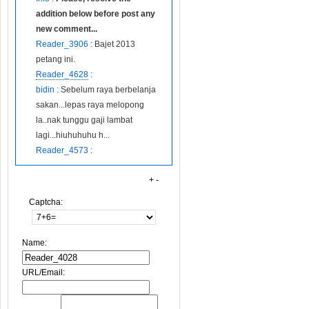
addition below before post any
new comment...
Reader_3906 :
Bajet 2013
petang ini.
Reader_4628
:
bidin :
Sebelum raya berbelanja
sakan...lepas raya melopong
la..nak tunggu gaji lambat
lagi...hiuhuhuhu h...
Reader_4573 :
+
-
Captcha:
Name:
URL/Email: