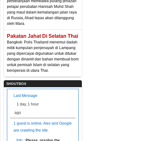
perbelanjaan membawa pulang jenazah
pelajar perubatan Hanisah Muhd Shah
yang maut dalam kemalangan jalan raya
di Russia, Ahad lepas akan ditanggung
oleh Mara.
Pakatan Jahat Di Selatan Thai
Bangkok: Polis Thailand menemui dadah
milik kumpulan penjenayah di Lampang
yang dipercayai digunakan untuk ditukar
dengan dinamit dan bahan membuat bom
untuk pemisah Islam di selatan yang
beroperasi di utara Thai.
SHOUTBOX
Last Message
1 day, 1 hour
ago
1 guest is online. Alex and Google
are crawling the site.
Info :
Please, resolve the