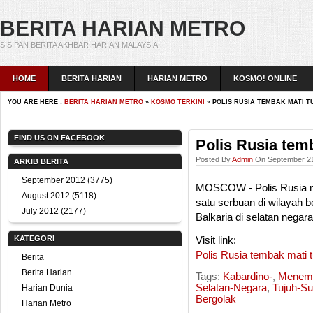
BERITA HARIAN METRO
SISIPAN BERITA AKHBAR HARIAN MALAYSIA
HOME
BERITA HARIAN
HARIAN METRO
KOSMO! ONLINE
YOU ARE HERE :
BERITA HARIAN METRO
»
KOSMO TERKINI
» POLIS RUSIA TEMBAK MATI T
FIND US ON FACEBOOK
Polis Rusia temb
Posted By
Admin
On September 21
ARKIB BERITA
September 2012
(3775)
MOSCOW - Polis Rusia m
August 2012
(5118)
satu serbuan di wilayah 
July 2012
(2177)
Balkaria di selatan negar
KATEGORI
Visit link:
Polis Rusia tembak mati t
Berita
Berita Harian
Tags:
Kabardino-
,
Menemb
Selatan-Negara
,
Tujuh-S
Harian Dunia
Bergolak
Harian Metro