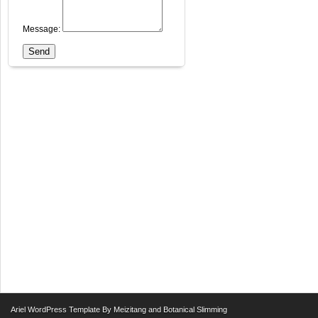
Message:
Ariel
WordPress Template
By
Meizitang
and
Botanical Slimming