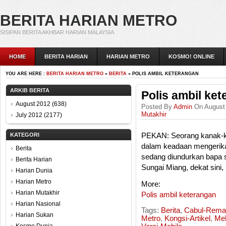
BERITA HARIAN METRO
SISIPAN BERITA AKHBAR HARIAN MALAYSIA
HOME
BERITA HARIAN
HARIAN METRO
KOSMO! ONLINE
YOU ARE HERE :
BERITA HARIAN METRO
»
BERITA
» POLIS AMBIL KETERANGAN
ARKIB BERITA
Polis ambil ke
August 2012
(638)
Posted By
Admin
On August 
Mutakhir
July 2012
(2177)
KATEGORI
PEKAN: Seorang kanak-k
dalam keadaan mengerika
Berita
sedang diundurkan bapa
Berita Harian
Sungai Miang, dekat sini,
Harian Dunia
Harian Metro
More:
Harian Mutakhir
Polis ambil keterangan
Harian Nasional
Tags:
Berita
,
Cabul-Rema
Harian Sukan
Metro
,
Kongsi-Artikel
,
Mek