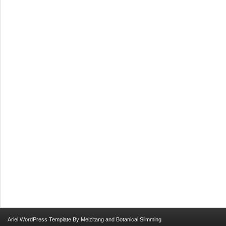
Ariel
WordPress Template
By
Meizitang
and
Botanical Slimming