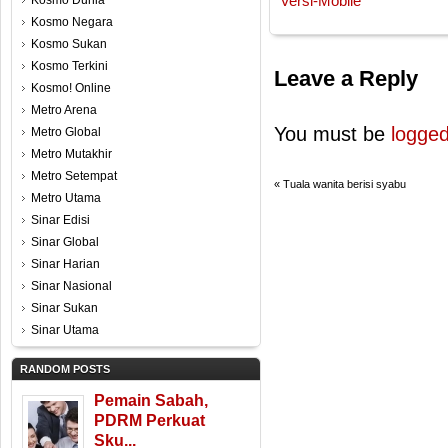
Kosmo Dunia
Versi-Mobile
Kosmo Negara
Kosmo Sukan
Kosmo Terkini
Leave a Reply
Kosmo! Online
Metro Arena
You must be
logged
Metro Global
Metro Mutakhir
Metro Setempat
«
Tuala wanita berisi syabu
Metro Utama
Sinar Edisi
Sinar Global
Sinar Harian
Sinar Nasional
Sinar Sukan
Sinar Utama
RANDOM POSTS
Pemain Sabah,
PDRM Perkuat
Sku...