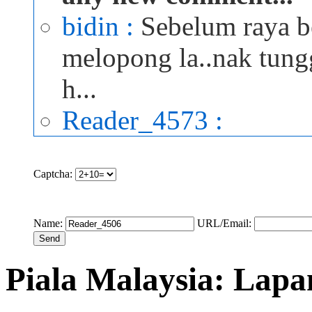
bidin :
Sebelum raya be
melopong la..nak tung
h...
Reader_4573 :
Captcha:
Name:
URL/Email:
Piala Malaysia: Lapa