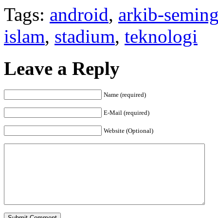
Tags:
android
,
arkib-semin
islam
,
stadium
,
teknologi
Leave a Reply
Name (required)
E-Mail (required)
Website (Optional)