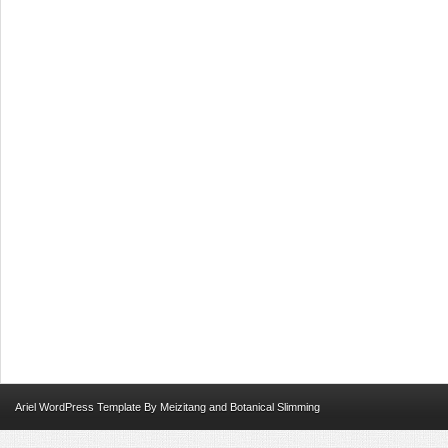
Ariel
WordPress Template
By
Meizitang
and
Botanical Slimming