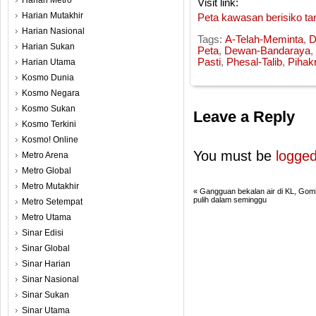
Harian Metro
Visit link:
Harian Mutakhir
Peta kawasan berisiko ta
Harian Nasional
Tags:
A-Telah-Meminta
,
D
Harian Sukan
Peta
,
Dewan-Bandaraya
,
Pasti
,
Phesal-Talib
,
Pihak
Harian Utama
Kosmo Dunia
Kosmo Negara
Kosmo Sukan
Leave a Reply
Kosmo Terkini
Kosmo! Online
You must be
logged
Metro Arena
Metro Global
Metro Mutakhir
«
Gangguan bekalan air di KL, Go
pulih dalam seminggu
Metro Setempat
Metro Utama
Sinar Edisi
Sinar Global
Sinar Harian
Sinar Nasional
Sinar Sukan
Sinar Utama