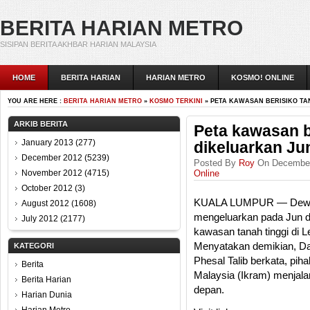
BERITA HARIAN METRO
SISIPAN BERITA AKHBAR HARIAN MALAYSIA
HOME
BERITA HARIAN
HARIAN METRO
KOSMO! ONLINE
YOU ARE HERE :
BERITA HARIAN METRO
»
KOSMO TERKINI
» PETA KAWASAN BERISIKO TA
ARKIB BERITA
Peta kawasan b
January 2013
(277)
dikeluarkan Ju
December 2012
(5239)
Posted By
Roy
On December 
November 2012
(4715)
Online
October 2012
(3)
KUALA LUMPUR — Dewan 
August 2012
(1608)
mengeluarkan pada Jun d
July 2012
(2177)
kawasan tanah tinggi di L
Menyatakan demikian, D
KATEGORI
Phesal Talib berkata, pih
Berita
Malaysia (Ikram) menjala
Berita Harian
depan.
Harian Dunia