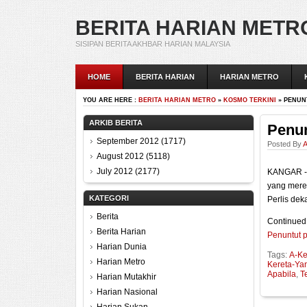
BERITA HARIAN METR
SISIPAN BERITA AKHBAR HARIAN MALAYSIA
HOME
BERITA HARIAN
HARIAN METRO
YOU ARE HERE :
BERITA HARIAN METRO
»
KOSMO TERKINI
» PENUN
ARKIB BERITA
Penun
September 2012
(1717)
Posted By
A
August 2012
(5118)
July 2012
(2177)
KANGAR - 
yang mere
KATEGORI
Perlis dekat
Berita
Continued
Berita Harian
Penuntut 
Harian Dunia
Tags:
A-Ke
Harian Metro
Kereta-Ya
Apabila
,
T
Harian Mutakhir
Harian Nasional