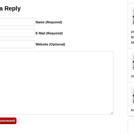
a Reply
Name (required)
p
E-Mail (required)
t
k
Website (Optional)
m
k