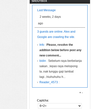
SHOUTBOX
Last Message
2 weeks, 2 days
ago
3 guests are online. Alex and
Google are crawling the site.
Info :
Please, resolve the
addition below before post any
new comment...
bidin :
Sebelum raya berbelanja
sakan...lepas raya melopong
la..nak tunggu gaji lambat
lagi...hiuhuhuhu h...
Reader_4573 :
+
-
Captcha: