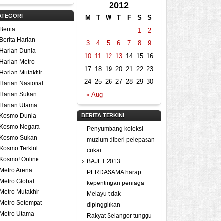
2012
ATEGORI
M
T
W
T
F
S
S
Berita
1
2
Berita Harian
3
4
5
6
7
8
9
Harian Dunia
10
11
12
13
14
15
16
Harian Metro
17
18
19
20
21
22
23
Harian Mutakhir
24
25
26
27
28
29
30
Harian Nasional
Harian Sukan
« Aug
Harian Utama
Kosmo Dunia
BERITA TERKINI
Kosmo Negara
Penyumbang koleksi
Kosmo Sukan
muzium diberi pelepasan
Kosmo Terkini
cukai
Kosmo! Online
BAJET 2013:
Metro Arena
PERDASAMA harap
Metro Global
kepentingan peniaga
Metro Mutakhir
Melayu tidak
Metro Setempat
dipinggirkan
Metro Utama
Rakyat Selangor tunggu