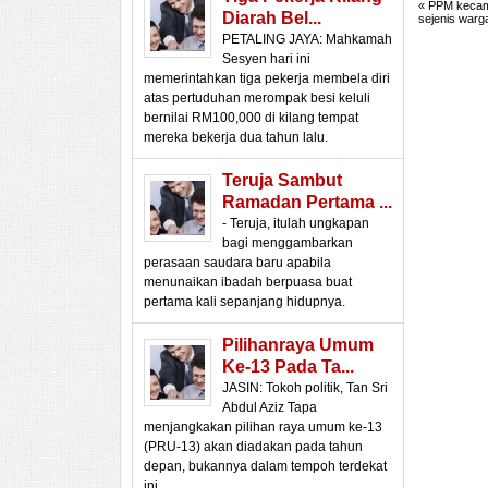
«
PPM kecam 
Diarah Bel...
sejenis warg
PETALING JAYA: Mahkamah
Sesyen hari ini
memerintahkan tiga pekerja membela diri
atas pertuduhan merompak besi keluli
bernilai RM100,000 di kilang tempat
mereka bekerja dua tahun lalu.
Teruja Sambut
Ramadan Pertama ...
- Teruja, itulah ungkapan
bagi menggambarkan
perasaan saudara baru apabila
menunaikan ibadah berpuasa buat
pertama kali sepanjang hidupnya.
Pilihanraya Umum
Ke-13 Pada Ta...
JASIN: Tokoh politik, Tan Sri
Abdul Aziz Tapa
menjangkakan pilihan raya umum ke-13
(PRU-13) akan diadakan pada tahun
depan, bukannya dalam tempoh terdekat
ini.