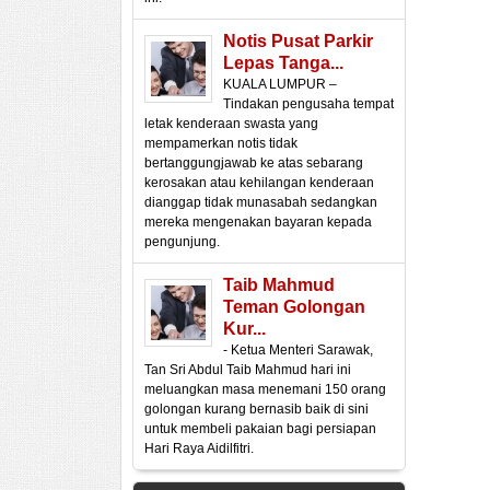
Notis Pusat Parkir
Lepas Tanga...
KUALA LUMPUR –
Tindakan pengusaha tempat
letak kenderaan swasta yang
mempamerkan notis tidak
bertanggungjawab ke atas sebarang
kerosakan atau kehilangan kenderaan
dianggap tidak munasabah sedangkan
mereka mengenakan bayaran kepada
pengunjung.
Taib Mahmud
Teman Golongan
Kur...
- Ketua Menteri Sarawak,
Tan Sri Abdul Taib Mahmud hari ini
meluangkan masa menemani 150 orang
golongan kurang bernasib baik di sini
untuk membeli pakaian bagi persiapan
Hari Raya Aidilfitri.