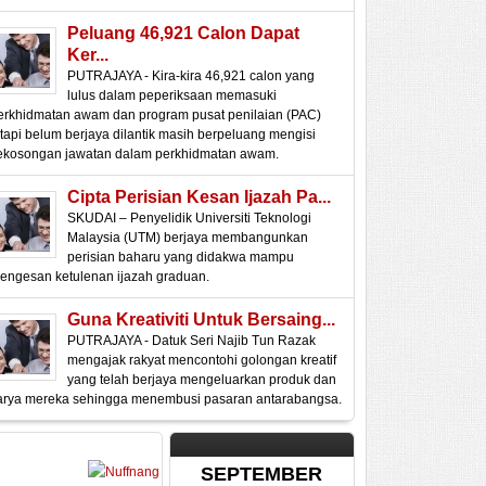
Peluang 46,921 Calon Dapat
Ker...
PUTRAJAYA - Kira-kira 46,921 calon yang
lulus dalam peperiksaan memasuki
erkhidmatan awam dan program pusat penilaian (PAC)
etapi belum berjaya dilantik masih berpeluang mengisi
ekosongan jawatan dalam perkhidmatan awam.
Cipta Perisian Kesan Ijazah Pa...
SKUDAI – Penyelidik Universiti Teknologi
Malaysia (UTM) berjaya membangunkan
perisian baharu yang didakwa mampu
engesan ketulenan ijazah graduan.
Guna Kreativiti Untuk Bersaing...
PUTRAJAYA - Datuk Seri Najib Tun Razak
mengajak rakyat mencontohi golongan kreatif
yang telah berjaya mengeluarkan produk dan
arya mereka sehingga menembusi pasaran antarabangsa.
SEPTEMBER