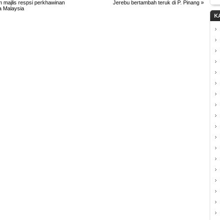
majlis respsi perkhawinan
Jerebu bertambah teruk di P. Pinang
»
a Malaysia
K