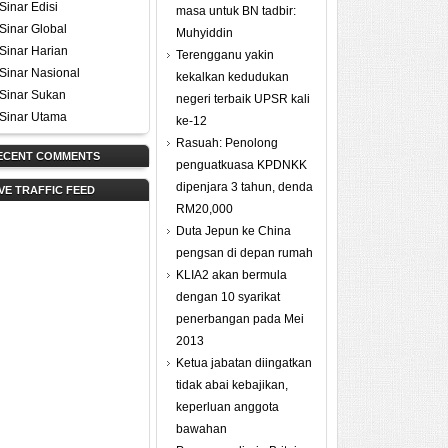
Sinar Edisi
masa untuk BN tadbir:
Sinar Global
Muhyiddin
Sinar Harian
Terengganu yakin
Sinar Nasional
kekalkan kedudukan
Sinar Sukan
negeri terbaik UPSR kali
Sinar Utama
ke-12
Rasuah: Penolong
ECENT COMMENTS
penguatkuasa KPDNKK
dipenjara 3 tahun, denda
IVE TRAFFIC FEED
RM20,000
Duta Jepun ke China
pengsan di depan rumah
KLIA2 akan bermula
dengan 10 syarikat
penerbangan pada Mei
2013
Ketua jabatan diingatkan
tidak abai kebajikan,
keperluan anggota
bawahan