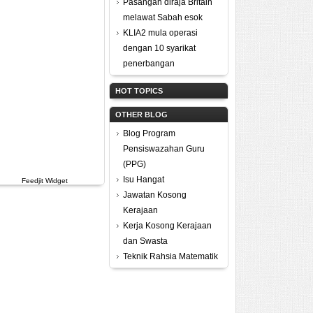
Pasangan diraja Britain
melawat Sabah esok
KLIA2 mula operasi
dengan 10 syarikat
penerbangan
HOT TOPICS
OTHER BLOG
Blog Program
Pensiswazahan Guru
(PPG)
Isu Hangat
Feedjit Widget
Jawatan Kosong
Kerajaan
Kerja Kosong Kerajaan
dan Swasta
Teknik Rahsia Matematik