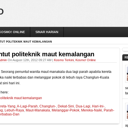
O
KOSMO! ONLINE
SINAR HARIAN
TUT POLITEKNIK MAUT KEMALANGAN
tut politeknik maut kemalangan
R
dmin
On August 12th, 2012 09:27 AM |
Kosmo Terkini
,
Kosmo! Online
Seorang penuntut wanita maut manakala dua lagi parah apabila kereta
ka naiki terbabas dan melanggar pokok di lebuh raya Changlun-Kuala
 sini hari ini.
s
 here:
t
politeknik maut kemalangan
reta-Yang
,
A-Lagi-Parah
,
Changlun-
,
Dekat-Sini
,
Dua-Lagi
,
Hari-Ini-
,
ng
,
Lebuh-Raya
,
Maut-Manakala
,
Melanggar-Pokok
,
Mereka-Naiki
,
Parah-
erbabas-Dan
a