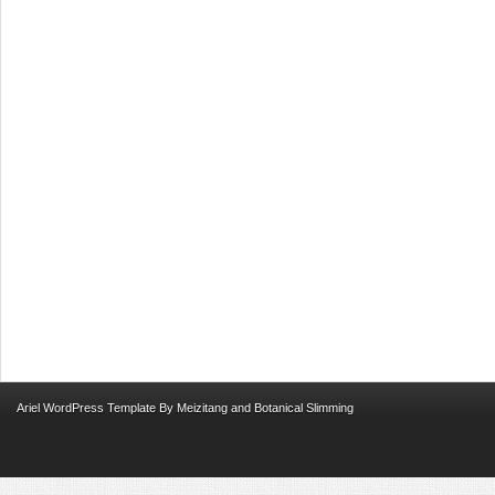
Ariel
WordPress Template
By
Meizitang
and
Botanical Slimming