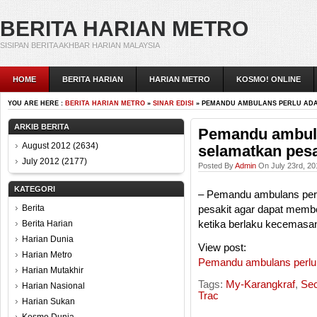
BERITA HARIAN METRO
SISIPAN BERITA AKHBAR HARIAN MALAYSIA
HOME
BERITA HARIAN
HARIAN METRO
KOSMO! ONLINE
YOU ARE HERE :
BERITA HARIAN METRO
»
SINAR EDISI
» PEMANDU AMBULANS PERLU ADA
ARKIB BERITA
Pemandu ambula
August 2012
(2634)
selamatkan pesa
July 2012
(2177)
Posted By
Admin
On July 23rd, 20
KATEGORI
– Pemandu ambulans perl
Berita
pesakit agar dapat memb
Berita Harian
ketika berlaku kecemasa
Harian Dunia
View post:
Harian Metro
Pemandu ambulans perlu 
Harian Mutakhir
Tags:
My-Karangkraf
,
Se
Harian Nasional
Trac
Harian Sukan