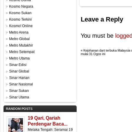
Kosmo Dunia
Kosmo Negara
Kosmo Sukan
Leave a Reply
Kosmo Terkini
Kosmo! Online
Metro Arena
You must be
logged
Metro Global
Metro Mutakhir
«
Kejohanan dart terbuka Malaysia 
Metro Setempat
mulai 31 Ogos ini
Metro Utama
Sinar Edisi
Sinar Global
Sinar Harian
Sinar Nasional
Sinar Sukan
Sinar Utama
RANDOM POSTS
19 Qari, Qariah
Perdengar Baca...
Melaka Tengah: Seramai 19