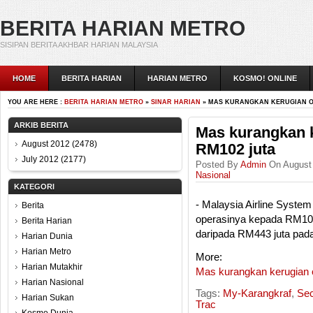
BERITA HARIAN METRO
SISIPAN BERITA AKHBAR HARIAN MALAYSIA
HOME
BERITA HARIAN
HARIAN METRO
KOSMO! ONLINE
YOU ARE HERE :
BERITA HARIAN METRO
»
SINAR HARIAN
» MAS KURANGKAN KERUGIAN O
ARKIB BERITA
Mas kurangkan 
August 2012
(2478)
RM102 juta
July 2012
(2177)
Posted By
Admin
On August 
Nasional
KATEGORI
- Malaysia Airline Syste
Berita
operasinya kepada RM102
Berita Harian
daripada RM443 juta pad
Harian Dunia
Harian Metro
More:
Harian Mutakhir
Mas kurangkan kerugian 
Harian Nasional
Tags:
My-Karangkraf
,
Se
Harian Sukan
Trac