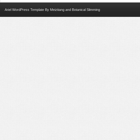
Ariel
WordPress Template
By
Meizitang
and
Botanical Slimming