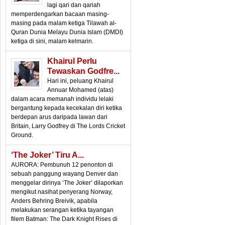
lagi qari dan qariah
memperdengarkan bacaan masing-
masing pada malam ketiga Tilawah al-
Quran Dunia Melayu Dunia Islam (DMDI)
ketiga di sini, malam kelmarin.
Khairul Perlu
Tewaskan Godfre...
Hari ini, peluang Khairul
Annuar Mohamed (atas)
dalam acara memanah individu lelaki
bergantung kepada kecekalan diri ketika
berdepan arus daripada lawan dari
Britain, Larry Godfrey di The Lords Cricket
Ground.
‘The Joker’ Tiru A...
AURORA: Pembunuh 12 penonton di
sebuah panggung wayang Denver dan
menggelar dirinya ‘The Joker’ dilaporkan
mengikut nasihat penyerang Norway,
Anders Behring Breivik, apabila
melakukan serangan ketika tayangan
filem Batman: The Dark Knight Rises di