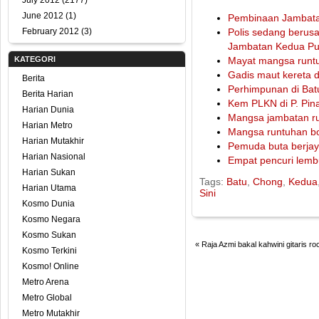
July 2012
(2177)
June 2012
(1)
Pembinaan Jambatan
February 2012
(3)
Polis sedang berus
Jambatan Kedua Pu
KATEGORI
Mayat mangsa runtu
Gadis maut kereta 
Berita
Perhimpunan di Bat
Berita Harian
Kem PLKN di P. Pina
Harian Dunia
Mangsa jambatan ru
Harian Metro
Mangsa runtuhan bol
Harian Mutakhir
Pemuda buta berjay
Harian Nasional
Empat pencuri lemb
Harian Sukan
Tags:
Batu
,
Chong
,
Kedua
Harian Utama
Sini
Kosmo Dunia
Kosmo Negara
Kosmo Sukan
«
Raja Azmi bakal kahwini gitaris ro
Kosmo Terkini
Kosmo! Online
Metro Arena
Metro Global
Metro Mutakhir