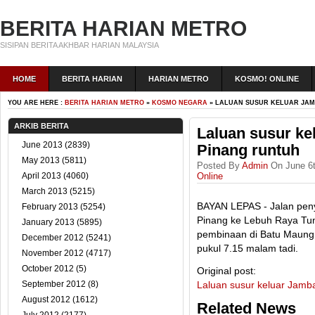
BERITA HARIAN METRO
SISIPAN BERITA AKHBAR HARIAN MALAYSIA
HOME
BERITA HARIAN
HARIAN METRO
KOSMO! ONLINE
YOU ARE HERE :
BERITA HARIAN METRO
»
KOSMO NEGARA
» LALUAN SUSUR KELUAR JAM
ARKIB BERITA
Laluan susur ke
June 2013
(2839)
Pinang runtuh
May 2013
(5811)
Posted By
Admin
On June 6t
April 2013
(4060)
Online
March 2013
(5215)
BAYAN LEPAS - Jalan pen
February 2013
(5254)
Pinang ke Lebuh Raya Tu
January 2013
(5895)
pembinaan di Batu Maung d
December 2012
(5241)
pukul 7.15 malam tadi.
November 2012
(4717)
October 2012
(5)
Original post:
September 2012
(8)
Laluan susur keluar Jamb
August 2012
(1612)
Related News