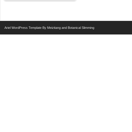
Ariel
WordPress Template
By
Meizitang
and
Botanical Slimming