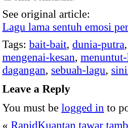
See original article:
Lagu lama sentuh emosi p
Tags:
bait-bait
,
dunia-putra
mengenai-kesan
,
menuntut-
dagangan
,
sebuah-lagu
,
sin
Leave a Reply
You must be
logged in
to p
«
RapidKuantan tawar tamb