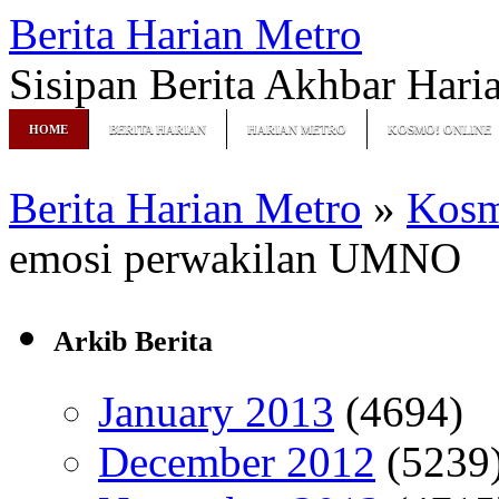
Berita Harian Metro
Sisipan Berita Akhbar Hari
HOME
BERITA HARIAN
HARIAN METRO
KOSMO! ONLINE
Berita Harian Metro
»
Kosm
emosi perwakilan UMNO
Arkib Berita
January 2013
(4694)
December 2012
(5239