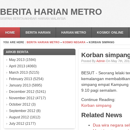
BERITA HARIAN METRO
SISIPAN BERITA AKHBAR HARIAN MALAYSIA
HOME
BERITA HARIAN
HARIAN METRO
KOSMO! ONLINE
YOU ARE HERE :
BERITA HARIAN METRO
»
KOSMO NEGARA
» KORBAN SIMPANG
ARKIB BERITA
Korban simpan
May 2013
(1594)
Posted By
Admin
On May 7th, 201
April 2013
(4060)
March 2013
(5215)
BESUT - Seorang lelaki t
kemalangan membabitkan 
February 2013
(5254)
simpang empat Kampung Go
January 2013
(5895)
9.10 pagi semalam.
December 2012
(5241)
November 2012
(4717)
Continue Reading:
October 2012
(3)
Korban simpang
September 2012
(8)
Related News
August 2012
(1612)
July 2012
(2177)
Dua wira negara se