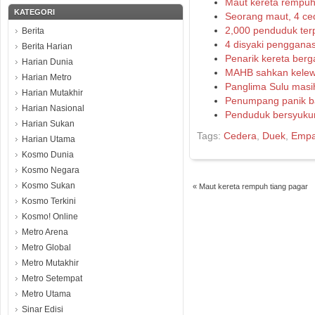
Maut kereta rempuh
KATEGORI
Seorang maut, 4 ce
2,000 penduduk ter
Berita
4 disyaki penggana
Berita Harian
Penarik kereta ber
Harian Dunia
MAHB sahkan kelew
Harian Metro
Panglima Sulu masi
Harian Mutakhir
Penumpang panik ba
Harian Nasional
Penduduk bersyuku
Harian Sukan
Tags:
Cedera
,
Duek
,
Empa
Harian Utama
Kosmo Dunia
Kosmo Negara
Kosmo Sukan
«
Maut kereta rempuh tiang pagar
Kosmo Terkini
Kosmo! Online
Metro Arena
Metro Global
Metro Mutakhir
Metro Setempat
Metro Utama
Sinar Edisi